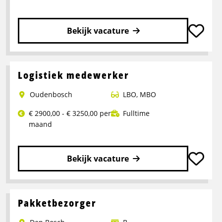
Bekijk vacature
Lees
meer
over
Logistiek medewerker
Operator
Oudenbosch
LBO
,
MBO
Productie
€ 2900,00 - € 3250,00 per
Fulltime
maand
Bekijk vacature
Lees
meer
over
Pakketbezorger
Logistiek