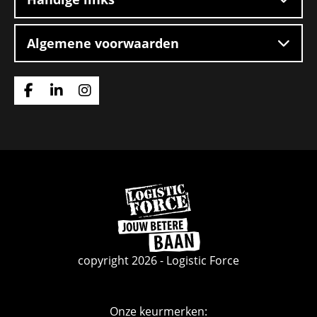
Algemene voorwaarden
Ga
Ga
Ga
naar
naar
naar
Facebook
Linkedin
Instagram
Ga
naar
de
homepage
copyright 2026 - Logistic Force
Onze keurmerken: