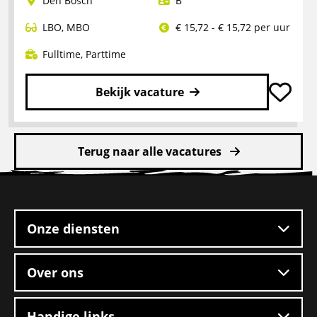
Den Bosch
B
medewerker
LBO
,
MBO
€ 15,72 - € 15,72 per uur
Fulltime
,
Parttime
Bekijk vacature
Lees
meer
Terug naar alle vacatures
over
Pakketbezorger
Site
footer
Onze diensten
Over ons
Handige links