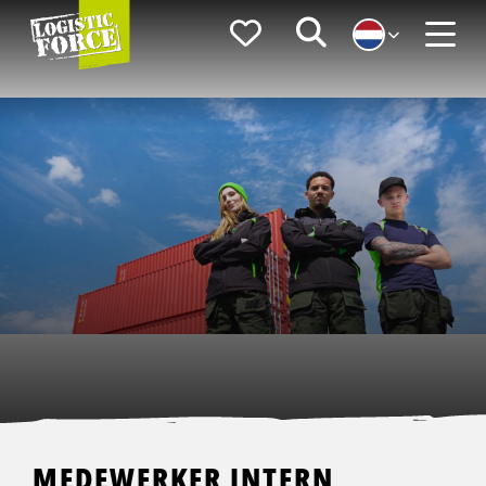
Logistic
Favorieten
Zoeken
Force
Menu
MEDEWERKER INTERN