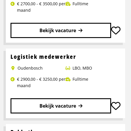
€ 2700,00 - € 3500,00 per
Fulltime
maand
Bekijk vacature
Lees
meer
over
Logistiek medewerker
Operator
Oudenbosch
LBO
,
MBO
Productie
€ 2900,00 - € 3250,00 per
Fulltime
maand
Bekijk vacature
Lees
meer
over