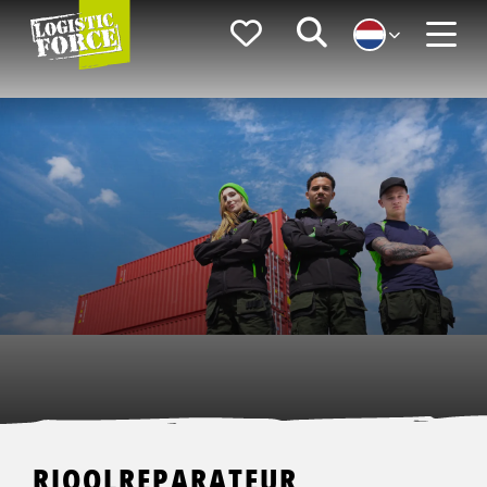
Logistic
Favorieten
Zoeken
Force
Menu
RIOOLREPARATEUR