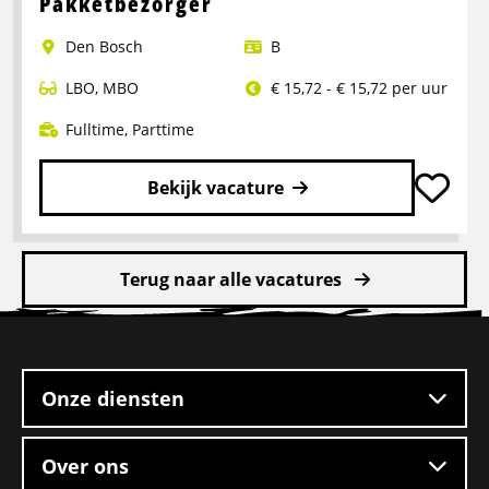
Pakketbezorger
Logistiek
Den Bosch
B
medewerker
LBO
,
MBO
€ 15,72 - € 15,72 per uur
Fulltime
,
Parttime
Bekijk vacature
Lees
meer
Terug naar alle vacatures
over
Pakketbezorger
Site
footer
Onze diensten
Over ons