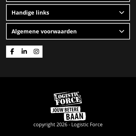
Handige links
Algemene voorwaarden
Ga
Ga
Ga
naar
naar
naar
Facebook
Linkedin
Instagram
Ga
naar
de
homepage
copyright 2026 - Logistic Force