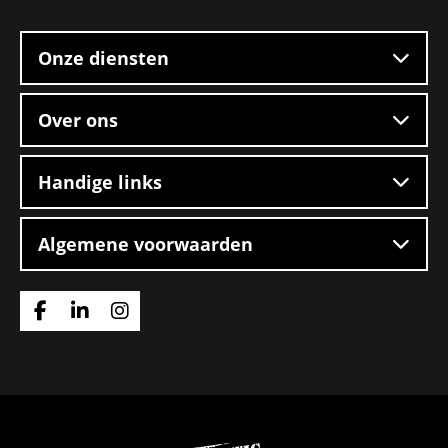
footer
ploegendienst
–
Onze diensten
Boxtel
Over ons
Handige links
Algemene voorwaarden
Ga
Ga
Ga
naar
naar
naar
Facebook
Linkedin
Instagram