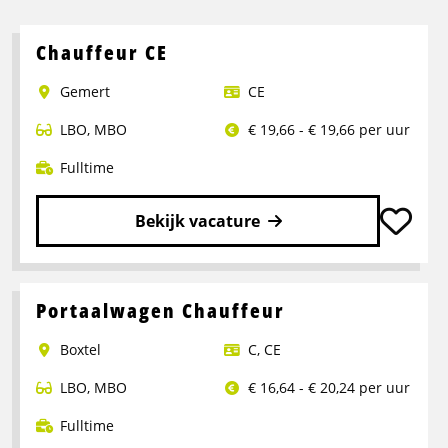
Chauffeur CE
Gemert
CE
LBO
,
MBO
€ 19,66 - € 19,66 per uur
Fulltime
Bekijk vacature
Lees
meer
over
Portaalwagen Chauffeur
Chauffeur
Boxtel
C
,
CE
CE
LBO
,
MBO
€ 16,64 - € 20,24 per uur
Fulltime