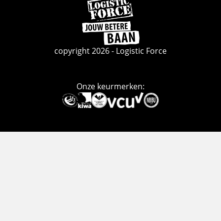
Ga
naar
de
homepage
copyright 2026 - Logistic Force
Onze keurmerken:
Deze
link
gaat
naar