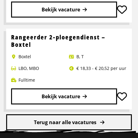
Bekijk vacature
Lees
meer
over
Rangeerder 2-ploegendienst –
Portaalwagen
Boxtel
Chauffeur
Boxtel
B
,
T
LBO
,
MBO
€ 18,33 - € 20,52 per uur
Fulltime
Bekijk vacature
Lees
meer
Terug naar alle vacatures
over
Rangeerder
Site
2-