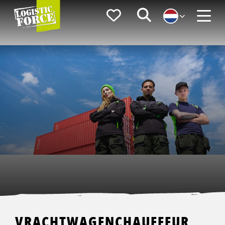
Logistic
Favorieten
Zoeken
Force
Menu
VRACHTWAGENCHAUFFEUR