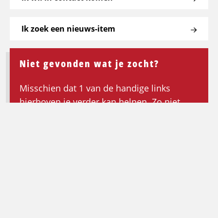
Ik zoek een nieuws-item
Niet gevonden wat je zocht?
Misschien dat 1 van de handige links
hierboven je verder kan helpen. Zo niet,
keer dan terug naar de homepagina om de
zoektocht opnieuw te beginnen.
Ga terug naar de homepagina