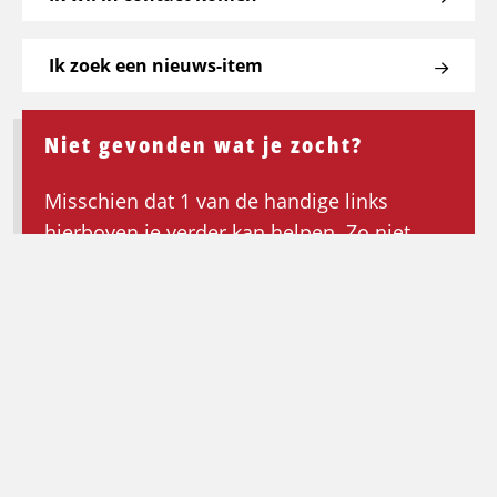
Ik zoek een nieuws-item
Niet gevonden wat je zocht?
Misschien dat 1 van de handige links
hierboven je verder kan helpen. Zo niet,
keer dan terug naar de homepagina om de
zoektocht opnieuw te beginnen.
Ga terug naar de homepagina