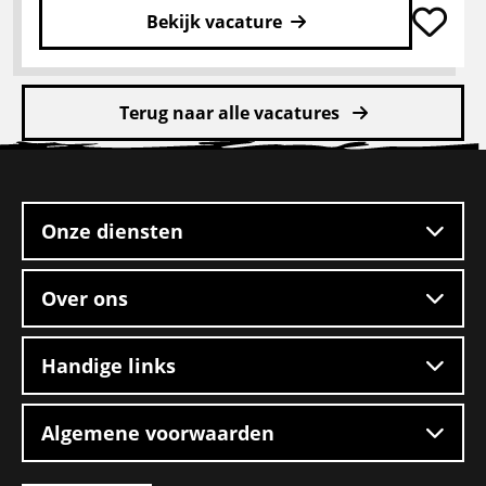
Bekijk vacature
Lees
meer
Terug naar alle vacatures
over
Pakketbezorger
Site
footer
Onze diensten
Over ons
Handige links
Algemene voorwaarden