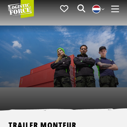
Logistic
Favorieten
Zoeken
Force
Menu
TRAILER MONTEUR