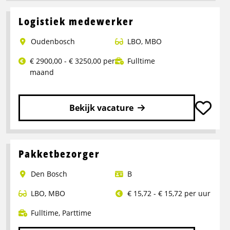
meer
over
Logistiek medewerker
Operator
Oudenbosch
LBO
,
MBO
Productie
€ 2900,00 - € 3250,00 per
Fulltime
maand
Bekijk vacature
Lees
meer
over
Pakketbezorger
Logistiek
Den Bosch
B
medewerker
LBO
,
MBO
€ 15,72 - € 15,72 per uur
Fulltime
,
Parttime