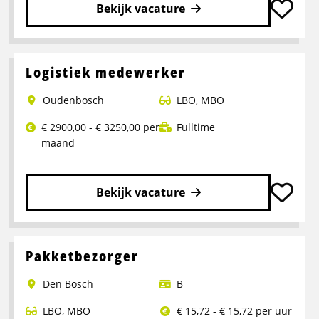
Bekijk vacature
Lees
meer
over
Logistiek medewerker
Operator
Oudenbosch
LBO
,
MBO
Productie
€ 2900,00 - € 3250,00 per
Fulltime
maand
Bekijk vacature
Lees
meer
over
Pakketbezorger
Logistiek
Den Bosch
B
medewerker
LBO
,
MBO
€ 15,72 - € 15,72 per uur