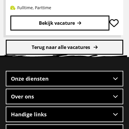
Fulltime
,
Parttime
Bekijk vacature
Lees
meer
Terug naar alle vacatures
over
Pakketbezorger
Site
footer
Onze diensten
Over ons
Handige links