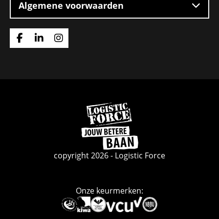
Algemene voorwaarden
Ga
Ga
Ga
naar
naar
naar
Facebook
Linkedin
Instagram
Ga
naar
de
homepage
copyright 2026 - Logistic Force
Onze keurmerken:
Deze
link