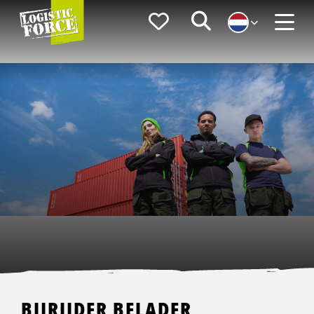
Logistic
Favorieten
Zoeken
Force
Menu
BIJRIJDER BELADER