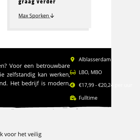
graag verder
Max Sporken
Alblasserdam
tten? Voor een betrouwbare
LBO
,
MBO
ie zelfstandig kan werken,
and. Het bedrijf is modern,
€17,99 - €20,24 per uur
Fulltime
k voor het veilig