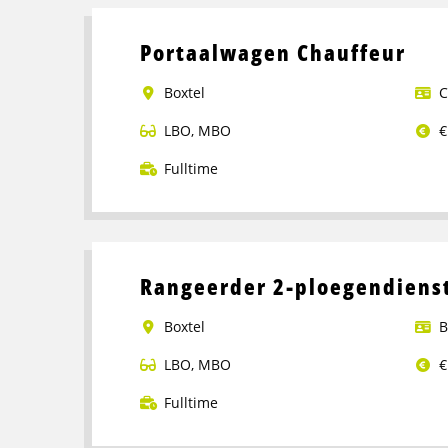
Portaalwagen Chauffeur
Boxtel
C
LBO
,
MBO
€
Fulltime
Lees
meer
over
Portaalwagen
Rangeerder 2-ploegendienst
Chauffeur
Boxtel
B
LBO
,
MBO
€
Fulltime
Lees