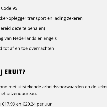
t Code 95
kker-oplegger transport en lading zekeren
ereid deze te behalen)
g van Nederlands en Engels
id tot af en toe overnachten
J ERUIT?
loond met uitstekende arbeidsvoorwaarden en de zeke
a het uitzendbureau:
e €17,99 en €20,24 per uur