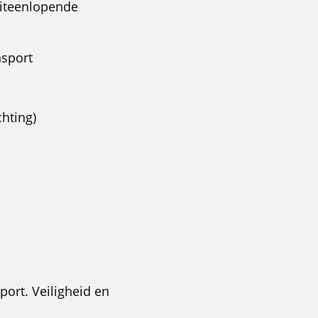
 uiteenlopende
nsport
chting)
port. Veiligheid en