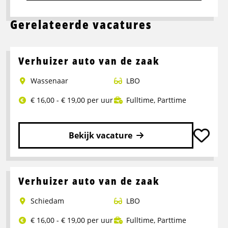
Gerelateerde vacatures
Verhuizer auto van de zaak
Wassenaar
LBO
€ 16,00 - € 19,00 per uur
Fulltime
,
Parttime
Bekijk vacature
Lees
meer
over
Verhuizer auto van de zaak
Verhuizer
Schiedam
LBO
auto
van
€ 16,00 - € 19,00 per uur
Fulltime
,
Parttime
de