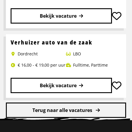
zaak
Bekijk vacature
Lees
meer
over
Verhuizer auto van de zaak
Verhuizer
Dordrecht
LBO
auto
van
€ 16,00 - € 19,00 per uur
Fulltime
,
Parttime
de
zaak
Bekijk vacature
Lees
meer
Terug naar alle vacatures
over
Verhuizer
Site
auto
van