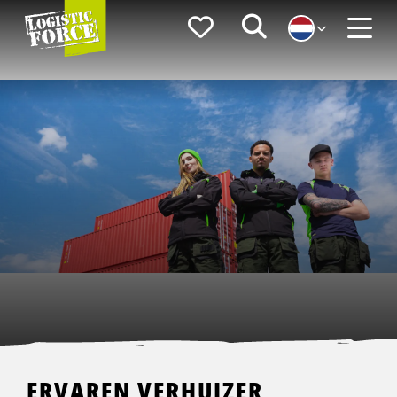
Logistic
Favorieten
Zoeken
Force
Menu
ERVAREN VERHUIZER