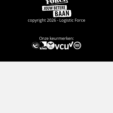
naar
de
homepage
copyright 2026 - Logistic Force
Onze keurmerken:
Deze
link
gaat
naar