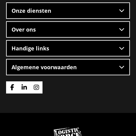
footer
de
Onze diensten
zaak
Over ons
Handige links
Algemene voorwaarden
Ga
Ga
Ga
naar
naar
naar
Facebook
Linkedin
Instagram
Ga