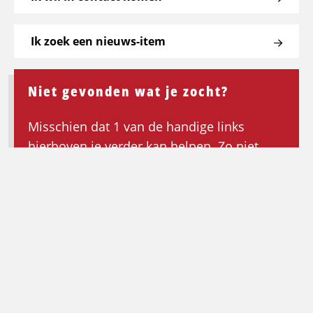
Ik zoek een nieuws-item
Niet gevonden wat je zocht?
Misschien dat 1 van de handige links
hierboven je verder kan helpen. Zo niet,
keer dan terug naar de homepagina om de
zoektocht opnieuw te beginnen.
Ga terug naar de homepagina