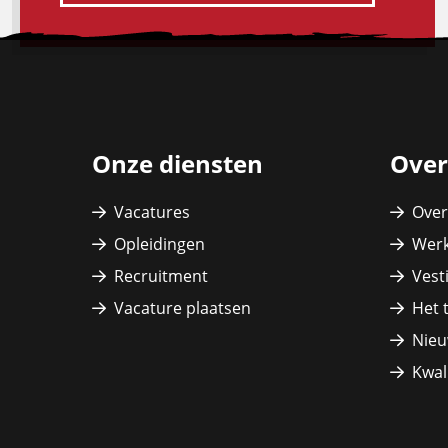
Site
footer
Onze diensten
Over
Vacatures
Over
Opleidingen
Werk
Recruitment
Vest
Vacature plaatsen
Het 
Nieu
Kwali