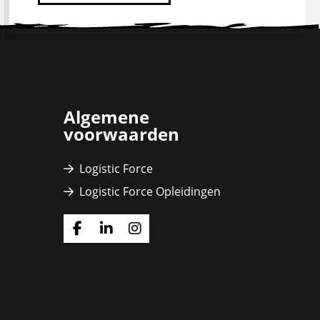
Algemene
voorwaarden
Logistic Force
Logistic Force Opleidingen
Ga
Ga
Ga
naar
naar
naar
Facebook
Linkedin
Instagram