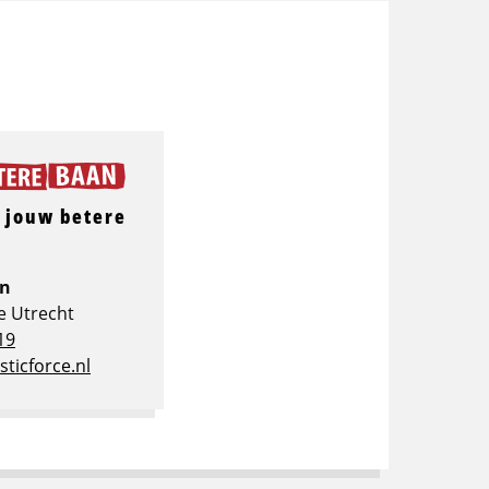
 jouw betere
en
ce Utrecht
19
sticforce.nl