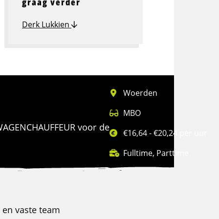
graag verder
Derk Lukkien
Woerden
MBO
CHTWAGENCHAUFFEUR voor de
€16,64 - €20,24 per uur
Fulltime
,
Parttime
e en vaste team