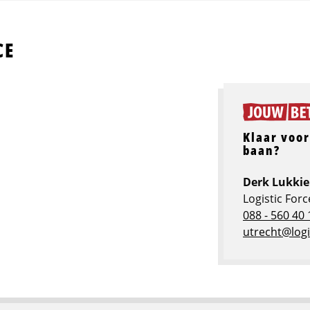
CE
Klaar voor
baan?
Derk Lukki
Logistic For
088 - 560 40 
utrecht@logi