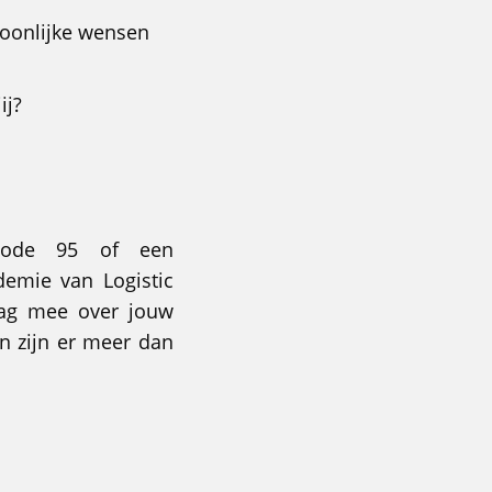
soonlijke wensen
ij?
 Code 95 of een
demie van Logistic
raag mee over jouw
n zijn er meer dan