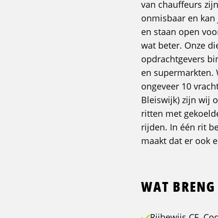
van chauffeurs zijn
onmisbaar en kan j
en staan open voo
wat beter. Onze di
opdrachtgevers bin
en supermarkten. 
ongeveer 10 vrach
Bleiswijk) zijn wi
ritten met gekoeld
rijden. In één rit 
maakt dat er ook e
WAT BRENG 
Rijbewijs CE, Co