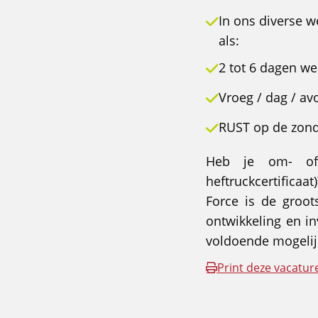
In ons diverse w
als:
2 tot 6 dagen we
Vroeg / dag / av
RUST op de zon
Heb je om- of 
heftruckcertifica
Force is de groot
ontwikkeling en i
voldoende mogelij
Print deze vacatur