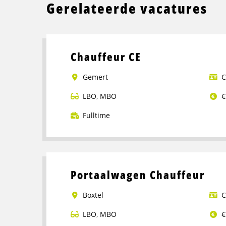
Gerelateerde vacatures
Chauffeur CE
Gemert
C
LBO
,
MBO
€
Fulltime
Lees
meer
over
Chauffeur
Portaalwagen Chauffeur
CE
Boxtel
C
LBO
,
MBO
€