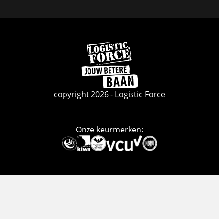
Facebook
Linkedin
Instagram
Ga
naar
de
homepage
copyright 2026 - Logistic Force
Onze keurmerken:
Deze
link
gaat
naar