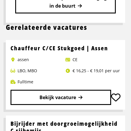
in de buurt
Gerelateerde vacatures
Chauffeur C/CE Stukgoed | Assen
assen
CE
LBO
,
MBO
€ 16,25 - € 19,01 per uur
Fulltime
Bekijk vacature
Lees
meer
over
Bijrijder met doorgroeimogelijkheid
Chauffeur
C rijbewijs