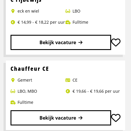
C/CE
eck en wiel
LBO
Stukgoed
|
€ 14,99 - € 18,22 per uur
Fulltime
Assen
Bekijk vacature
Lees
meer
over
Chauffeur CE
Bijrijder
Gemert
CE
met
doorgroeimogelijkheid
LBO
,
MBO
€ 19,66 - € 19,66 per uur
C
rijbewijs
Fulltime
Bekijk vacature
Lees