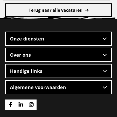
meer
Terug naar alle vacatures
over
Chauffeur
Site
CE
footer
Onze diensten
Over ons
Handige links
Algemene voorwaarden
Ga
Ga
Ga
naar
naar
naar