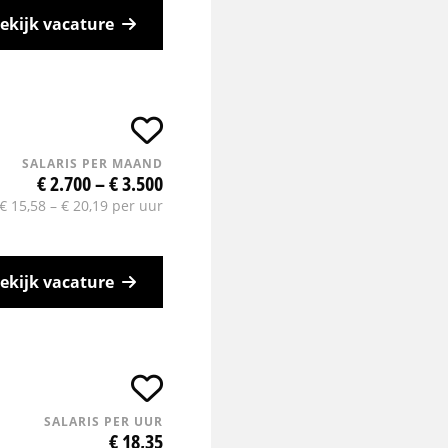
ekijk vacature
SALARIS PER MAAND
€ 2.700 – € 3.500
€ 15,58 – € 20,19 per uur
ekijk vacature
SALARIS PER UUR
€ 18,35