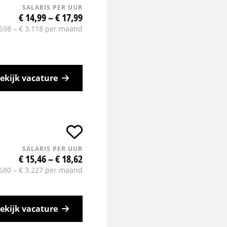
SALARIS PER UUR
€ 14,99 – € 17,99
.598 – € 3.118 per maand
ekijk vacature
SALARIS PER UUR
€ 15,46 – € 18,62
.680 – € 3.227 per maand
ekijk vacature