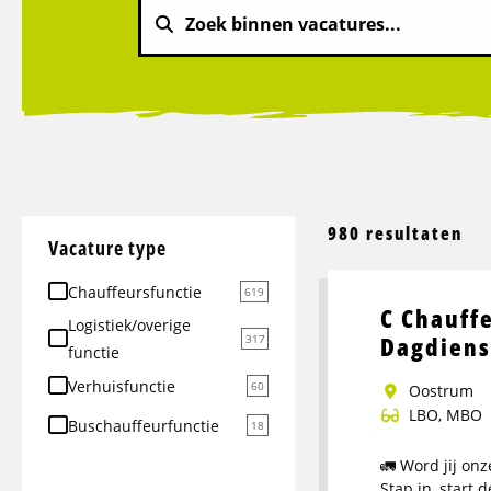
980 resultaten
Vacature type
Chauffeursfunctie
619
C Chauff
Logistiek/overige
Dagdiens
317
functie
Verhuisfunctie
60
Oostrum
LBO, MBO
Buschauffeurfunctie
18
🚛 Word jij on
Stap in, start