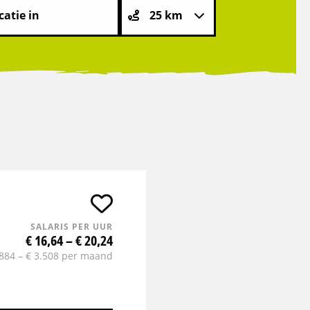
SALARIS PER UUR
€ 16,64 – € 20,24
.884 – € 3.508 per maand