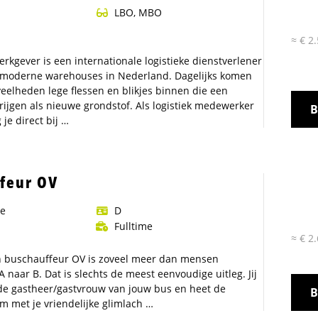
utie
LBO, MBO
≈ € 2
rkgever is een internationale logistieke dienstverlener
moderne warehouses in Nederland. Dagelijks komen
veelheden lege flessen en blikjes binnen die een
rijgen als nieuwe grondstof. Als logistiek medewerker
B
 je direct bij …
feur OV
ge
D
Fulltime
≈ € 2
n buschauffeur OV is zoveel meer dan mensen
 naar B. Dat is slechts de meest eenvoudige uitleg. Jij
de gastheer/gastvrouw van jouw bus en heet de
B
om met je vriendelijke glimlach …