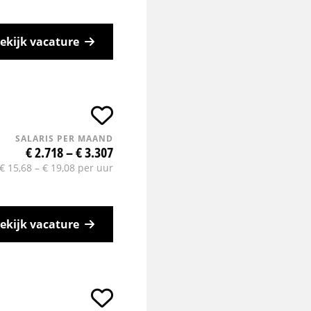
ekijk vacature
SALARIS PER MAAND
€ 2.718 – € 3.307
€ 15,68 – € 19,08 per uur
ekijk vacature