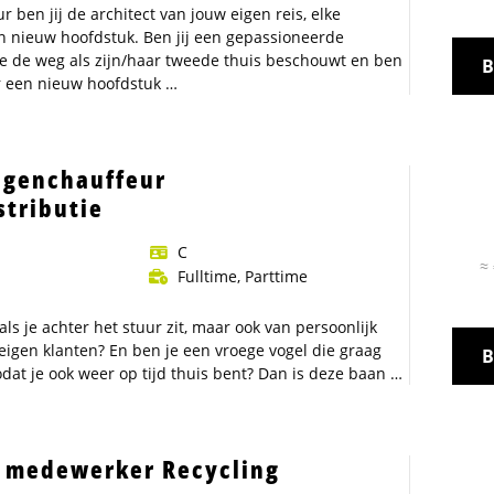
r ben jij de architect van jouw eigen reis, elke
en nieuw hoofdstuk. Ben jij een gepassioneerde
ie de weg als zijn/haar tweede thuis beschouwt en ben
B
r een nieuw hoofdstuk …
genchauffeur
eur
stributie
C
≈ 
st
Fulltime, Parttime
k als je achter het stuur zit, maar ook van persoonlijk
 eigen klanten? En ben je een vroege vogel die graag
B
odat je ook weer op tijd thuis bent? Dan is deze baan …
k medewerker Recycling
chauffeur