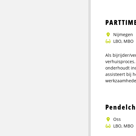
Meer
info
over
PARTTIME
Inpakmedewe
dagdienst
Nijmegen
LBO, MBO
Als bijrijder/v
verhuisproces.
onderhoudt ind
assisteert bij
werkzaamhede
Meer
info
over
Pendelch
PARTTIME
Bijrijder
Oss
/
LBO, MBO
Verhuishulp