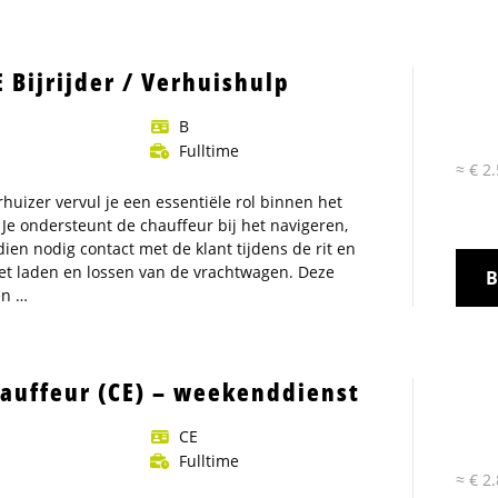
 Bijrijder / Verhuishulp
rker
B
Fulltime
≈ € 2
erhuizer vervul je een essentiële rol binnen het
 Je ondersteunt de chauffeur bij het navigeren,
ien nodig contact met de klant tijdens de rit en
 het laden en lossen van de vrachtwagen. Deze
B
n …
auffeur (CE) – weekenddienst
CE
Fulltime
≈ € 2