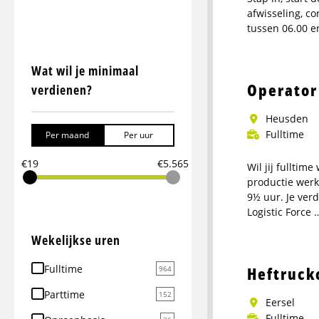
afwisseling, c
tussen 06.00 e
Meer
info
Wat wil je minimaal
over
Operator
verdienen?
C
Chauffeur
Heusden
Horecadistrib
Fulltime
Per maand
Per uur
Venray
€19
€5.565
Dagdienst
Wil jij fulltim
productie werk
9½ uur. Je ver
Logistic Force 
Meer
Wekelijkse uren
info
over
Fulltime
Heftruck
964
Operator
Parttime
152
Productie
Eersel
Fulltime