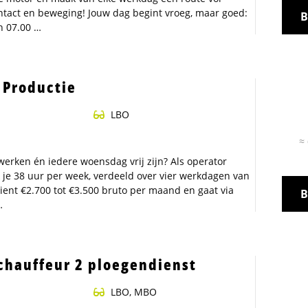
ontact en beweging! Jouw dag begint vroeg, maar goed:
B
n 07.00 …
 Productie
LBO
utie
≈ 
e werken én iedere woensdag vrij zijn? Als operator
 je 38 uur per week, verdeeld over vier werkdagen van
dient €2.700 tot €3.500 bruto per maand en gaat via
B
…
chauffeur 2 ploegendienst
LBO, MBO