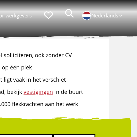
Zoeken
Favorieten
or werkgevers
Nederlands
l solliciteren, ook zonder CV
Populaire functies
Persoonlijke ontwikkeling
 op één plek
Chauffeur CE
Lean belts
 ligt vaak in het verschiet
Logistiek medewerker
Assistent Teamleider
d, bekijk
vestigingen
in de buurt
Bakwagenchauffeur
Talent programma's
.000 flexkrachten aan het werk
Hef-/reachtruckchauffeur
Assessments
Verhuizer
Loopbaan coaching
Bijrijder