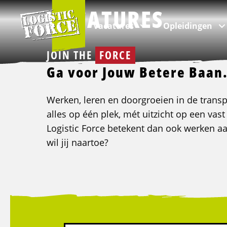
Logistic
VACATURES
Force
Vacatures
Opleidingen
JOIN THE
FORCE
Ga voor Jouw Betere Baan
Per branche
Categorieën
Over ons
VIA Logistics Professionals
Werken, leren en doorgroeien in de transpo
alles op één plek, mét uitzicht op een vast
Logistic Force betekent dan ook werken 
Alle vacatures
Intern transport opleidingen
Over Logistic Force
VIA - Recruitment voor professionals
wil jij naartoe?
Logistieke vacatures
Rijopleidingen
Veelgestelde vragen
Chauffeur vacatures
Taalopleidingen
Nieuws & Blogs
Buschauffeur vacatures
ADR opleidingen
Kwaliteit
Verhuizing vacatures
Veiligheidsopleidingen
Klachten
Incompany & maatwerk opleidingen