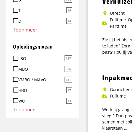
Verhuize
Medewerker
T
19
groenvoorzie
Utrecht
Fulltime, 
D
14
Parttime
Toon meer
Zie jij het als
Opleidingsniveau
te laden? Zorg 
past? Hou jij v
Meer
LBO
757
info
MBO
676
over
Inpakmed
VMBO / MAVO
Verhuizer
181
Gorinchem
HBO
17
Fulltime
WO
13
Toon meer
Werk jij graag
vliegt? Dan pas
samen met colle
klaarstaan …