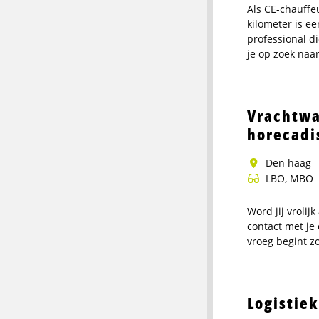
Als CE-chauffeu
kilometer is e
professional d
je op zoek naa
Meer
info
over
Vrachtwa
Pendelchauff
horecadi
(CE)
–
den haag
weekenddien
LBO, MBO
Word jij vrolij
contact met je
vroeg begint z
Meer
info
over
Logistie
Vrachtwagen