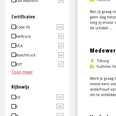
Oproepbasis
36
Ben jij graag i
Certificaten
geen dag hetzel
zorg jij ervoor
Code 95
240
de schakel …
Meer
Heftruck
90
info
VCA
over
47
Medewerk
Heftruckchau
Reachtruck
46
2
Tilburg
EPT
37
ploegendiens
Fulltime, P
Toon meer
Werk je graag 
mooie kans voor
Rijbewijs
onderhoud van 
om te ontdekke
CE
376
Meer
info
C
280
over
B
119