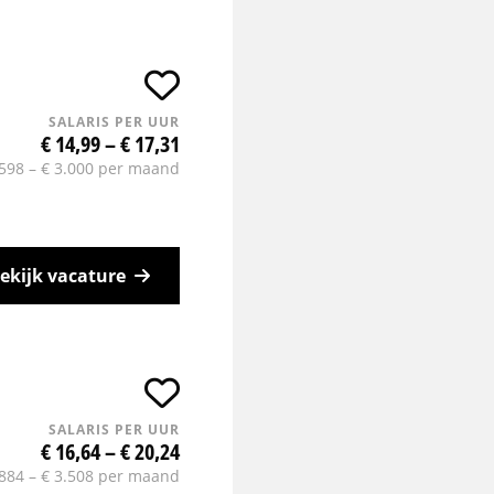
SALARIS PER UUR
€ 14,99 – € 17,31
.598 – € 3.000 per maand
ekijk vacature
SALARIS PER UUR
€ 16,64 – € 20,24
.884 – € 3.508 per maand