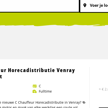
eur Horecadistributie Venray
t
C
≈ € 2
Fulltime
ze nieuwe C Chauffeur Horecadistributie in Venray? 🍻
 de motor en maak van elke werkdag een route vol