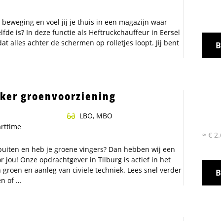
n beweging en voel jij je thuis in een magazijn waar
fde is? In deze functie als Heftruckchauffeur in Eersel
 dat alles achter de schermen op rolletjes loopt. Jij bent
B
er groenvoorziening
ffeur
LBO, MBO
t
arttime
≈ € 2
buiten en heb je groene vingers? Dan hebben wij een
 jou! Onze opdrachtgever in Tilburg is actief in het
groen en aanleg van civiele techniek. Lees snel verder
B
n of …