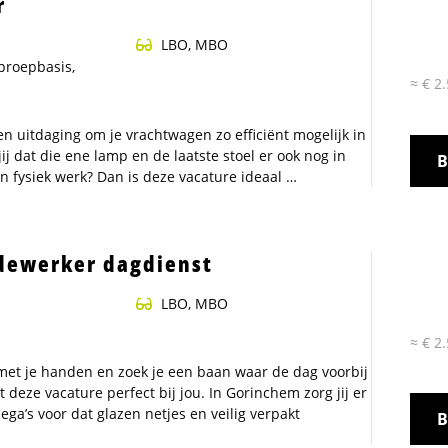
r
ning
LBO, MBO
Oproepbasis,
≈ € 2
 een uitdaging om je vrachtwagen zo efficiënt mogelijk in
jij dat die ene lamp en de laatste stoel er ook nog in
B
an fysiek werk? Dan is deze vacature ideaal …
ewerker dagdienst
LBO, MBO
≈ € 2
 met je handen en zoek je een baan waar de dag voorbij
t deze vacature perfect bij jou. In Gorinchem zorg jij er
ga’s voor dat glazen netjes en veilig verpakt
B