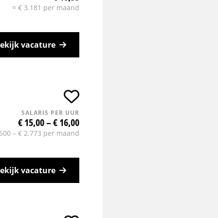
≈ € 3.181 per maand
ekijk vacature
SALARIS PER UUR
€ 15,00 – € 16,00
.600 – € 2.773 per maand
ekijk vacature