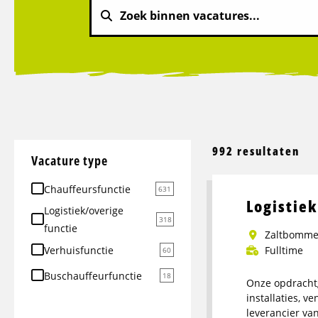
992 resultaten
Vacature type
Chauffeursfunctie
631
Logistie
Logistiek/overige
318
functie
Zaltbomme
Verhuisfunctie
Fulltime
60
Buschauffeurfunctie
18
Onze opdrachtg
installaties, v
leverancier va