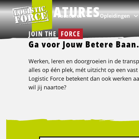
Logistic
VACATURES
Force
Vacatures
Opleidingen
JOIN THE
FORCE
Ga voor Jouw Betere Baan
Per branche
Categorieën
Over ons
VIA Logistics Professionals
Werken, leren en doorgroeien in de transpo
alles op één plek, mét uitzicht op een vast
Logistic Force betekent dan ook werken 
Alle vacatures
Intern transport opleidingen
Over Logistic Force
VIA - Recruitment voor professionals
wil jij naartoe?
Logistieke vacatures
Rijopleidingen
Veelgestelde vragen
Chauffeur vacatures
Taalopleidingen
Nieuws & Blogs
Buschauffeur vacatures
ADR opleidingen
Kwaliteit
Verhuizing vacatures
Veiligheidsopleidingen
Klachten
Incompany & maatwerk opleidingen