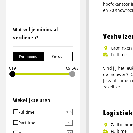
hoofdkantoor i
en 20 showroom
Meer
info
Wat wil je minimaal
over
Verhuize
verdienen?
Logistiek
medewerker
Groningen
dagdienst
Fulltime
Per maand
Per uur
€19
€5.565
Vind jij het le
de mouwen? Dan
Je gaat samen 
zakelijke …
Meer
Wekelijkse uren
info
over
Logistie
Fulltime
976
Verhuizer
parttime
Parttime
155
Zaltbomme
Fulltime