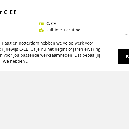
r C CE
C, CE
Fulltime, Parttime
≈ 
en Haag en Rotterdam hebben we volop werk voor
rijbewijs C/CE. Of je nu net begint of jaren ervaring
n voor jou passende werkzaamheden. Dat bepaal jij
B
s! We hebben …
chauffeur late dienst
LBO, MBO
≈ € 2
k komt alles samen in de late dienst. Terwijl
innenkomen en weer vertrekken, zorg jij er samen