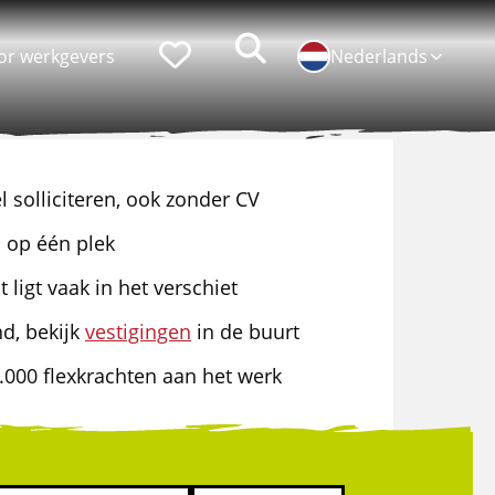
Zoeken
Favorieten
or werkgevers
Nederlands
l solliciteren, ook zonder CV
Populaire functies
Persoonlijke ontwikkeling
 op één plek
Chauffeur CE
Lean belts
 ligt vaak in het verschiet
Logistiek medewerker
Assistent Teamleider
d, bekijk
vestigingen
in de buurt
Bakwagenchauffeur
Talent programma's
.000 flexkrachten aan het werk
Hef-/reachtruckchauffeur
Assessments
Verhuizer
Loopbaan coaching
Bijrijder