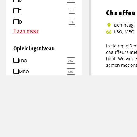
info
over
T
Chauffeu
19
Chauffeur
D
14
Rijbewijs
den haag
Toon meer
B
LBO, MBO
In de regio D
Opleidingsniveau
chauffeurs met 
hebt: We vinde
LBO
769
samen met on
Meer
MBO
686
info
VMBO / MAVO
181
over
Heftruck
HBO
Chauffeur
17
C
Venlo
WO
13
CE
Fulltime
Toon meer
Op het crossdoc
vrachtwagens b