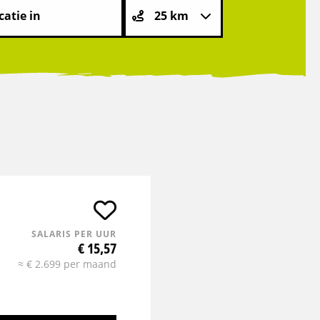
SALARIS PER UUR
€ 15,57
≈ € 2.699 per maand