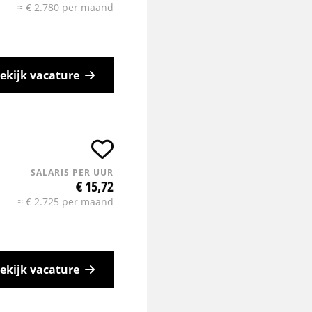
≈ € 2.780 per maand
ekijk vacature
SALARIS PER UUR
€ 15,72
≈ € 2.725 per maand
ekijk vacature