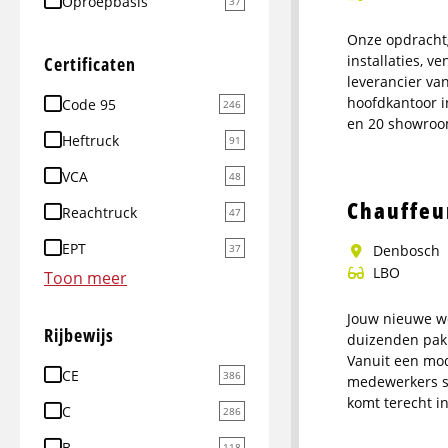
Oproepbasis
37
Onze opdrachtg
installaties, v
Certificaten
leverancier va
hoofdkantoor i
Code 95
246
en 20 showroom
Heftruck
91
Meer
info
VCA
48
over
Chauffeu
Reachtruck
47
Logistiek
medewerker
EPT
37
denbosch
avonddienst
LBO
Toon meer
Jouw nieuwe wer
Rijbewijs
duizenden pakk
Vanuit een mod
CE
386
medewerkers sa
komt terecht i
C
286
Meer
B
118