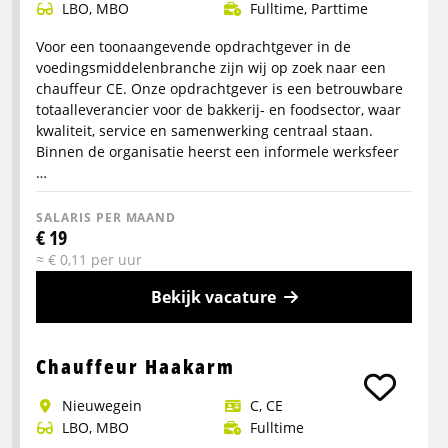
LBO, MBO
Fulltime, Parttime
CE
Voor een toonaangevende opdrachtgever in de
voedingsmiddelenbranche zijn wij op zoek naar een
chauffeur CE. Onze opdrachtgever is een betrouwbare
totaalleverancier voor de bakkerij- en foodsector, waar
kwaliteit, service en samenwerking centraal staan.
Binnen de organisatie heerst een informele werksfeer
…
SALARIS PER MAAND
€ 19
≈ € 0,11 per uur
Bekijk vacature
Meer
info
Chauffeur Haakarm
over
Nieuwegein
C, CE
Vrachtwagenchauffeur
LBO, MBO
Fulltime
CE