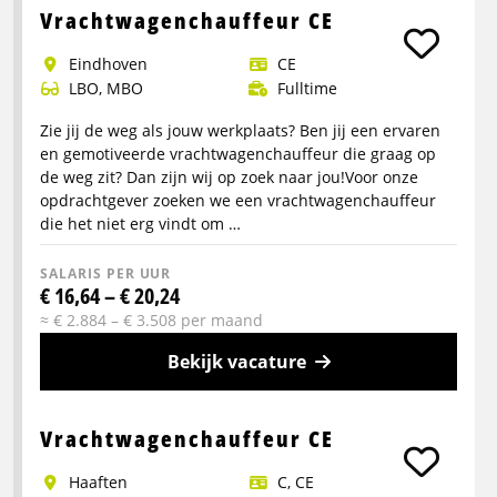
info
Vrachtwagenchauffeur CE
over
Eindhoven
CE
Portaalwagen
LBO, MBO
Fulltime
Chauffeur
Zie jij de weg als jouw werkplaats? Ben jij een ervaren
en gemotiveerde vrachtwagenchauffeur die graag op
de weg zit? Dan zijn wij op zoek naar jou!Voor onze
opdrachtgever zoeken we een vrachtwagenchauffeur
die het niet erg vindt om …
SALARIS PER UUR
€ 16,64 – € 20,24
≈ € 2.884 – € 3.508 per maand
Bekijk vacature
Meer
info
Vrachtwagenchauffeur CE
over
Haaften
C, CE
Vrachtwagenchauffeur