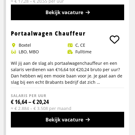
≈ € 17,28 – € 20,55 per uur
Bekijk vacature
Meer
info
Portaalwagen Chauffeur
over
Boxtel
C, CE
Chauffeur
LBO, MBO
Fulltime
CE
autolaadkraan
Wil jij aan de slag als portaalwagenchauffeur en een
vaste
salaris verdienen van €16,64 tot €20,24 bruto per uur?
wagen
Dan hebben wij een mooie baan voor je. Je gaat aan de
slag bij een echt Brabants bedrijf dat zich …
SALARIS PER UUR
€ 16,64 – € 20,24
≈ € 2.884 – € 3.508 per maand
Bekijk vacature
Meer