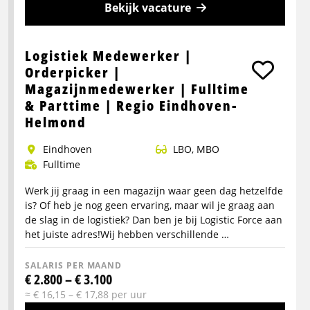
Bekijk vacature
Meer
info
Logistiek Medewerker |
over
Orderpicker |
Orderpicker
Magazijnmedewerker | Fulltime
licht
& Parttime | Regio Eindhoven-
fysiek
Helmond
werk
eindhoven
LBO, MBO
Fulltime
Werk jij graag in een magazijn waar geen dag hetzelfde
is? Of heb je nog geen ervaring, maar wil je graag aan
de slag in de logistiek? Dan ben je bij Logistic Force aan
het juiste adres!Wij hebben verschillende …
SALARIS PER MAAND
€ 2.800 – € 3.100
≈ € 16,15 – € 17,88 per uur