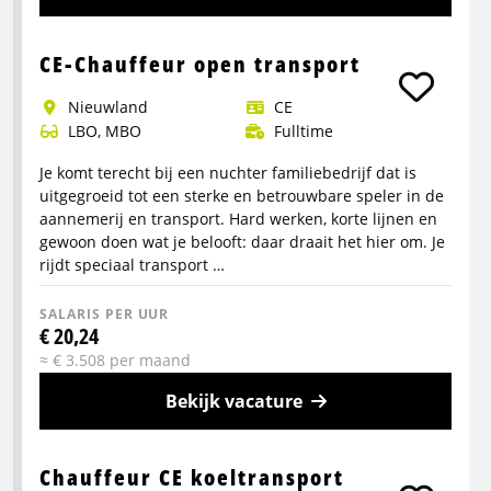
Helmond
Meer
info
CE-Chauffeur open transport
over
Nieuwland
CE
ADR-
LBO, MBO
Fulltime
Chauffeur
Tankwagen
Je komt terecht bij een nuchter familiebedrijf dat is
Internationaal
uitgegroeid tot een sterke en betrouwbare speler in de
(Europa)
aannemerij en transport. Hard werken, korte lijnen en
gewoon doen wat je belooft: daar draait het hier om. Je
rijdt speciaal transport …
SALARIS PER UUR
€ 20,24
≈ € 3.508 per maand
Bekijk vacature
Meer
info
Chauffeur CE koeltransport