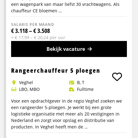
een wagenpark van maar liefst 30 vrachtwagens. Als
chauffeur CE bloemen …
SALARIS PER MAAND
€ 3.118 – € 3.508
≈ € 17,99 – € 20,24 per uur
Bekijk vacature
Meer
info
Rangeerchauffeur 5 ploegen
over
Veghel
B, T
Chauffeur
LBO, MBO
Fulltime
CE
bloemen
Voor een opdrachtgever in de regio Veghel zoeken we
en
een rangeerder 5-ploegen. Je werkt bij een grote
planten
logistieke organisatie met meer als 20 vestigingen in
Nederland en zorgt voor opslag en distributie van
producten. In Veghel heeft men de …