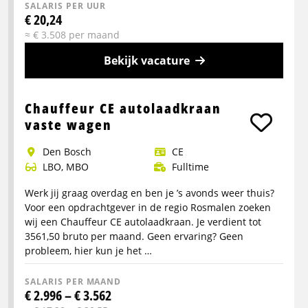
SALARIS PER UUR
€ 20,24
≈ € 3.508 per maand
Bekijk vacature
Meer
info
Chauffeur CE autolaadkraan
over
vaste wagen
Rangeerchauffeur
Den Bosch
CE
5
LBO, MBO
Fulltime
ploegen
Werk jij graag overdag en ben je ’s avonds weer thuis?
Voor een opdrachtgever in de regio Rosmalen zoeken
wij een Chauffeur CE autolaadkraan. Je verdient tot
3561,50 bruto per maand. Geen ervaring? Geen
probleem, hier kun je het …
SALARIS PER MAAND
€ 2.996 – € 3.562