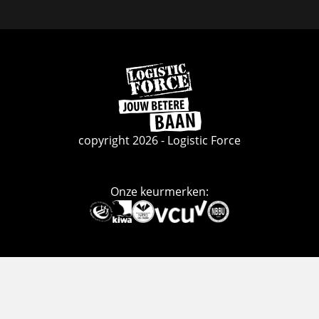
Facebook
Linkedin
Instagram
Ga
naar
de
homepage
copyright 2026 - Logistic Force
Onze keurmerken:
Deze
link
gaat
naar