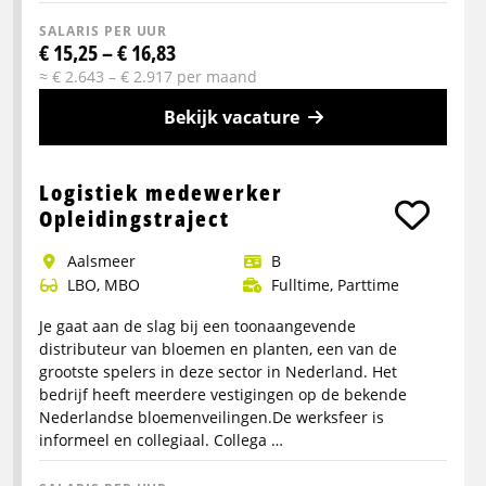
SALARIS PER UUR
€ 15,25 – € 16,83
≈ € 2.643 – € 2.917 per maand
Bekijk vacature
Meer
info
Logistiek medewerker
over
Opleidingstraject
Facilitair
Aalsmeer
B
Medewerker
LBO, MBO
Fulltime, Parttime
/
Handyman
Je gaat aan de slag bij een toonaangevende
distributeur van bloemen en planten, een van de
grootste spelers in deze sector in Nederland. Het
bedrijf heeft meerdere vestigingen op de bekende
Nederlandse bloemenveilingen.De werksfeer is
informeel en collegiaal. Collega …