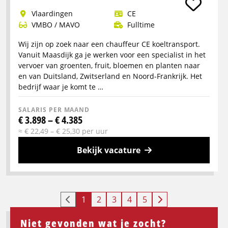
over
Vlaardingen
CE
CE-
VMBO / MAVO
Fulltime
Chauffeur
open
Wij zijn op zoek naar een chauffeur CE koeltransport.
transport
Vanuit Maasdijk ga je werken voor een specialist in het
vervoer van groenten, fruit, bloemen en planten naar
en van Duitsland, Zwitserland en Noord-Frankrijk. Het
bedrijf waar je komt te …
SALARIS PER MAAND
€ 3.898 – € 4.385
≈ € 22,49 – € 25,30 per uur
Bekijk vacature
Meer
info
over
1
2
3
4
5
Chauffeur
CE
Niet gevonden wat je zocht?