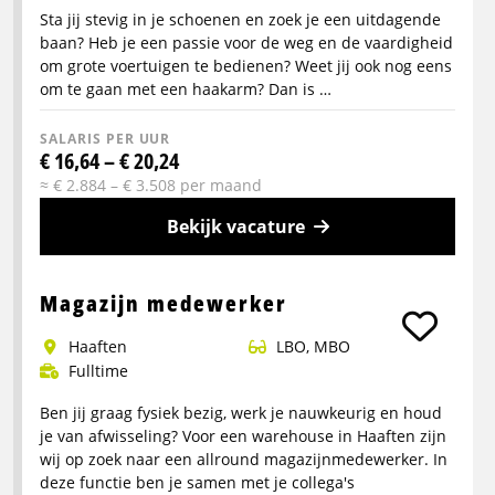
Sta jij stevig in je schoenen en zoek je een uitdagende
baan? Heb je een passie voor de weg en de vaardigheid
om grote voertuigen te bedienen? Weet jij ook nog eens
om te gaan met een haakarm? Dan is …
SALARIS PER UUR
€ 16,64 – € 20,24
≈ € 2.884 – € 3.508 per maand
Bekijk vacature
Meer
info
Magazijn medewerker
over
Haaften
LBO, MBO
Chauffeur
Fulltime
Haakarm
Ben jij graag fysiek bezig, werk je nauwkeurig en houd
je van afwisseling? Voor een warehouse in Haaften zijn
wij op zoek naar een allround magazijnmedewerker. In
deze functie ben je samen met je collega's