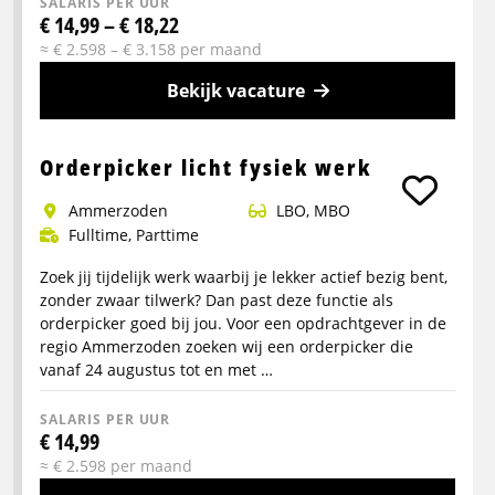
SALARIS PER UUR
€ 14,99 – € 18,22
≈ € 2.598 – € 3.158 per maand
Bekijk vacature
Meer
info
Orderpicker licht fysiek werk
over
Ammerzoden
LBO, MBO
Logistiek
Fulltime, Parttime
medewerker
Opleidingstraject
Zoek jij tijdelijk werk waarbij je lekker actief bezig bent,
zonder zwaar tilwerk? Dan past deze functie als
orderpicker goed bij jou. Voor een opdrachtgever in de
regio Ammerzoden zoeken wij een orderpicker die
vanaf 24 augustus tot en met …
SALARIS PER UUR
€ 14,99
≈ € 2.598 per maand