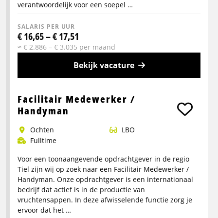
verantwoordelijk voor een soepel …
SALARIS PER UUR
€ 16,65 – € 17,51
≈ € 2.886 – € 3.035 per maand
Bekijk vacature
Meer
info
Facilitair Medewerker /
over
Handyman
Magazijn
ochten
LBO
medewerker
Fulltime
Voor een toonaangevende opdrachtgever in de regio
Tiel zijn wij op zoek naar een Facilitair Medewerker /
Handyman. Onze opdrachtgever is een internationaal
bedrijf dat actief is in de productie van
vruchtensappen. In deze afwisselende functie zorg je
ervoor dat het …