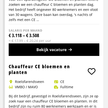
zoeken we een chauffeur C bloemen en planten dag.
Het bedrijf heeft ongeveer 80 werknemers en een vloot
van 30 wagens. Deze baan kan overdag, 's nachts of
zelfs met een CE …
SALARIS PER MAAND
€ 3.118 – € 3.508
≈ € 17,99 – € 20,24 per uur
Bekijk vacature
Meer
info
Chauffeur CE bloemen en
over
planten
Chauffeur
Roelofarendsveen
CE
C
VMBO / MAVO
Fulltime
bloemen
en
Bij dit bedrijf, gevestigd in Roelofarendsveen, zijn ze op
planten
zoek naar een chauffeur CE bloemen en planten. In dit
bedrijf zijn nu ruim 80 werknemers werkzaam en er is