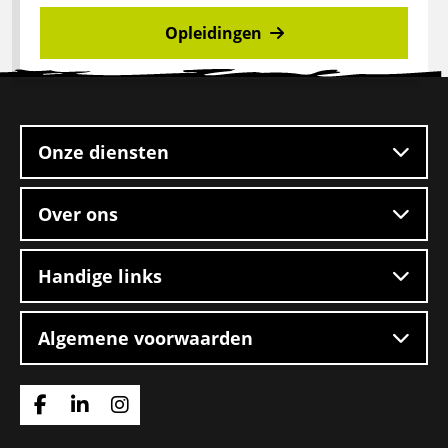
Opleidingen
Site
footer
Onze diensten
Over ons
Handige links
Algemene voorwaarden
Ga
Ga
Ga
naar
naar
naar