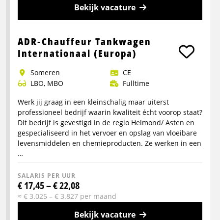
Bekijk vacature
Meer
info
ADR-Chauffeur Tankwagen
over
Internationaal (Europa)
Logistiek
Someren
CE
Medewerker
LBO, MBO
Fulltime
|
Orderpicker
Werk jij graag in een kleinschalig maar uiterst
|
professioneel bedrijf waarin kwaliteit écht voorop staat?
Dit bedrijf is gevestigd in de regio Helmond/ Asten en
Magazijnmedewerker
gespecialiseerd in het vervoer en opslag van vloeibare
|
levensmiddelen en chemieproducten. Ze werken in een
Fulltime
…
&
Parttime
SALARIS PER UUR
€ 17,45 – € 22,08
|
≈ € 3.025 – € 3.827 per maand
Regio
Eindhoven-
Bekijk vacature