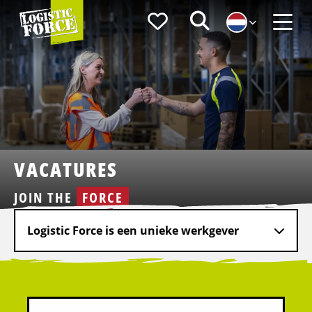
Logistic
Favorieten
Zoeken
Force
Menu
VACATURES
JOIN THE
FORCE
Logistic Force is een unieke werkgever