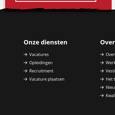
Site
footer
Onze diensten
Over
Vacatures
Over
Opleidingen
Werk
Recruitment
Vest
Vacature plaatsen
Het 
Nieu
Kwali