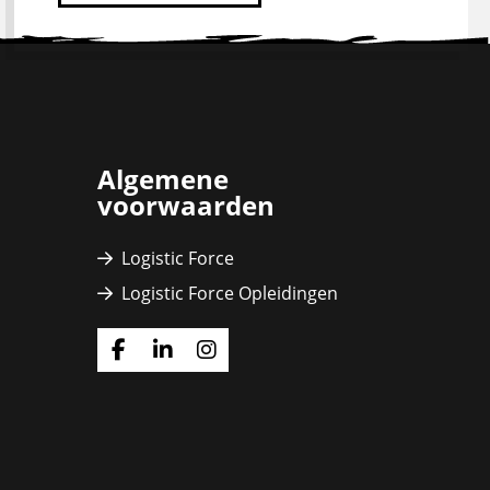
Algemene
voorwaarden
Logistic Force
Logistic Force Opleidingen
Ga
Ga
Ga
naar
naar
naar
Facebook
Linkedin
Instagram