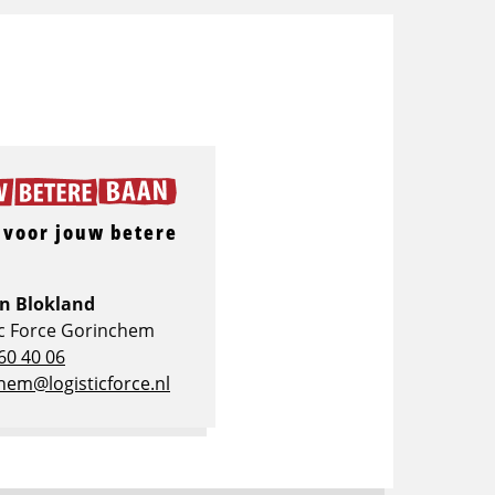
 voor jouw betere
?
n Blokland
ic Force Gorinchem
60 40 06
hem@logisticforce.nl