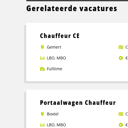
Gerelateerde vacatures
Chauffeur CE
Gemert
C
LBO
,
MBO
€
Fulltime
Lees
meer
over
Chauffeur
Portaalwagen Chauffeur
CE
Boxtel
C
LBO
,
MBO
€