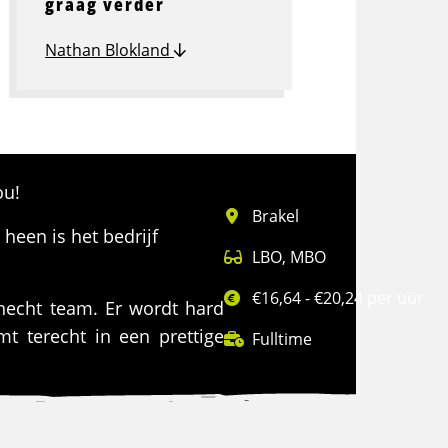
graag verder
Nathan Blokland
ou!
Brakel
 heen is het bedrijf
LBO
,
MBO
€16,64 - €20,24 per uur
hecht team. Er wordt hard
mt terecht in een prettige
Fulltime