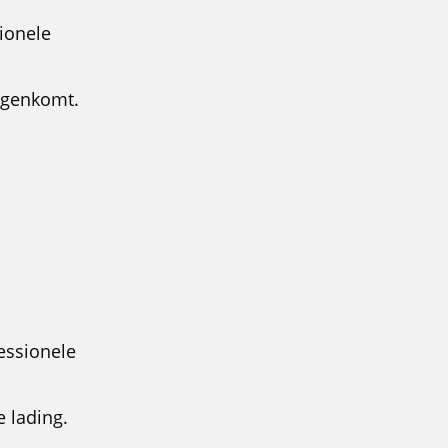
ionele
tegenkomt.
essionele
e lading.