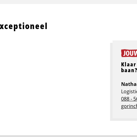
exceptioneel
Klaar
baan
Natha
Logist
088 - 5
gorinc