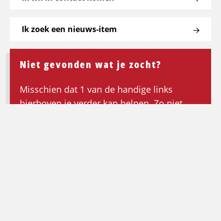
Ik zoek een nieuws-item
Niet gevonden wat je zocht?
Misschien dat 1 van de handige links
hierboven je verder kan helpen. Zo niet,
keer dan terug naar de homepagina om de
zoektocht opnieuw te beginnen.
Ga terug naar de homepagina