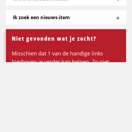
Ik zoek een nieuws-item
Niet gevonden wat je zocht?
Misschien dat 1 van de handige links
hierboven je verder kan helpen. Zo niet,
keer dan terug naar de homepagina om de
zoektocht opnieuw te beginnen.
Ga terug naar de homepagina