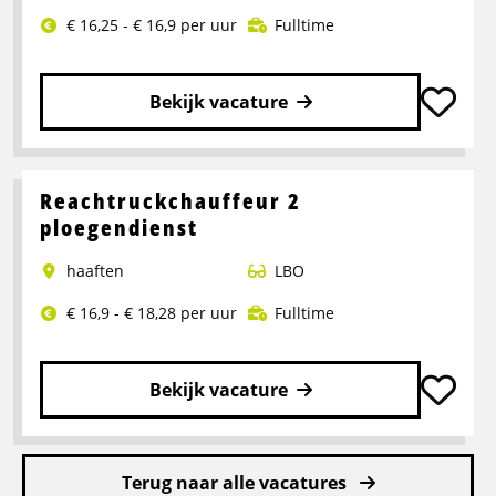
€ 16,25 - € 16,9 per uur
Fulltime
Bekijk vacature
Lees
meer
over
Reachtruckchauffeur 2
Heftruckchauffeur
ploegendienst
(klem)
haaften
LBO
ploegendienst
€ 16,9 - € 18,28 per uur
Fulltime
Bekijk vacature
Lees
meer
Terug naar alle vacatures
over