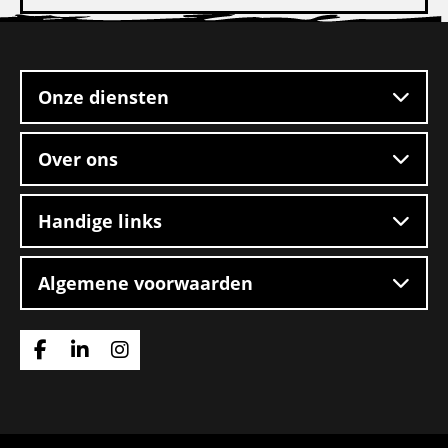
Reachtruckchauffeur
Site
2
footer
ploegendienst
Onze diensten
Over ons
Handige links
Algemene voorwaarden
Ga
Ga
Ga
naar
naar
naar
Facebook
Linkedin
Instagram