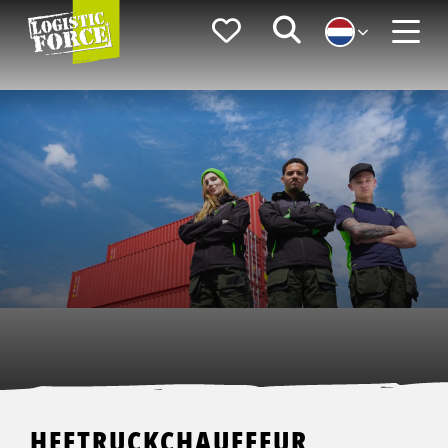
Logistic
Favorieten
Zoeken
Force
Menu
HEFTRUCKCHAUFFEUR