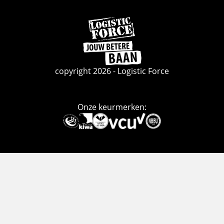
Ga
naar
de
homepage
copyright 2026 - Logistic Force
Onze keurmerken:
Deze
link
gaat
naar