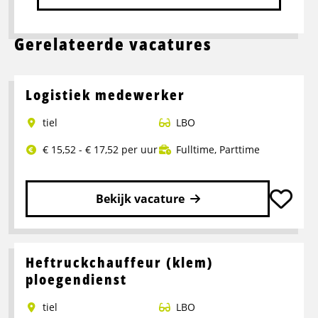
Gerelateerde vacatures
Logistiek medewerker
tiel
LBO
€ 15,52 - € 17,52 per uur
Fulltime
,
Parttime
Bekijk vacature
Lees
meer
over
Heftruckchauffeur (klem)
Logistiek
ploegendienst
medewerker
tiel
LBO