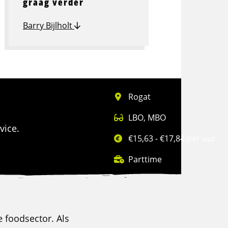
graag verder
Barry Bijlholt
Rogat
LBO
,
MBO
vice.
€15,63 - €17,84 per uur
Parttime
de foodsector. Als