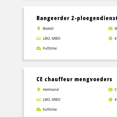
over
Portaalwagen
Rangeerder 2-ploegendienst
Chauffeur
Boxtel
B
LBO
,
MBO
€
Fulltime
Lees
meer
over
Rangeerder
CE chauffeur mengvoeders
2-
ploegendienst
Helmond
C
–
Boxtel
LBO
,
MBO
€
Fulltime
Lees