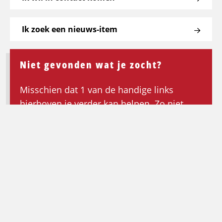
Ik zoek een nieuws-item
Niet gevonden wat je zocht?
Misschien dat 1 van de handige links
hierboven je verder kan helpen. Zo niet,
keer dan terug naar de homepagina om de
zoektocht opnieuw te beginnen.
Ga terug naar de homepagina