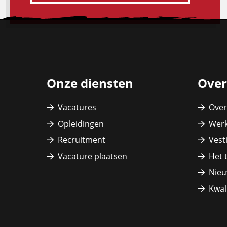
Site
footer
Onze diensten
Over
Vacatures
Over
Opleidingen
Werk
Recruitment
Vest
Vacature plaatsen
Het 
Nieu
Kwali