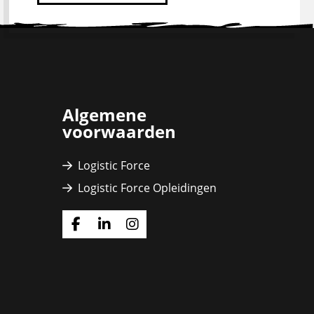
Algemene
voorwaarden
Logistic Force
Logistic Force Opleidingen
Ga
Ga
Ga
naar
naar
naar
Facebook
Linkedin
Instagram