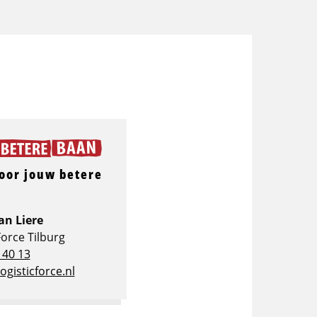
oor jouw betere
an Liere
Force Tilburg
 40 13
ogisticforce.nl