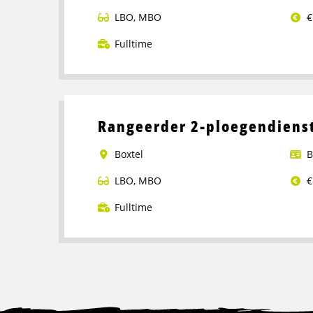
LBO
,
MBO
€
Fulltime
Lees
meer
over
Portaalwagen
Rangeerder 2-ploegendienst
Chauffeur
Boxtel
B
LBO
,
MBO
€
Fulltime
Lees
meer
over
Rangeerder
2-
ploegendienst