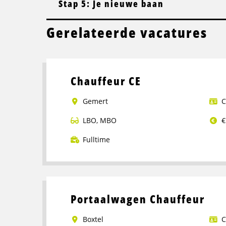
Stap 5: Je nieuwe baan
Gerelateerde vacatures
Chauffeur CE
Gemert
C
LBO
,
MBO
€
Fulltime
Lees
meer
over
Chauffeur
Portaalwagen Chauffeur
CE
Boxtel
C