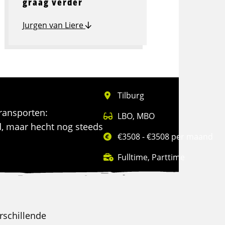
graag verder
Jurgen van Liere
Tilburg
transporten:
LBO
,
MBO
d, maar hecht nog steeds
€3508 - €3508 per maand
Fulltime
,
Parttime
rschillende