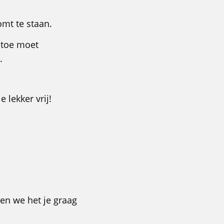
omt te staan.
n toe moet
.
 lekker vrij!
en we het je graag