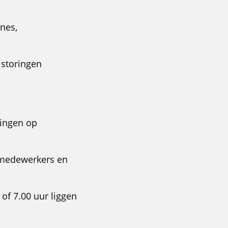
ines,
 storingen
kingen op
tsmedewerkers en
 of 7.00 uur liggen