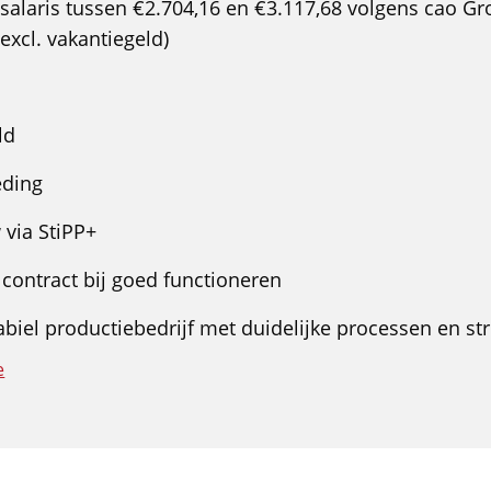
alaris tussen €2.704,16 en €3.117,68 volgens cao Gr
excl. vakantiegeld)
n
ld
eding
via StiPP+
 contract bij goed functioneren
abiel productiebedrijf met duidelijke processen en st
e