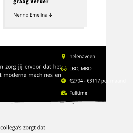
graag verder
Nenno Emelina
helenaveen
 zorg jij ervoor dat het
LBO
,
MBO
met moderne machines en
€2704 - €3117 per maand
Fulltime
collega’s zorgt dat