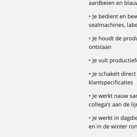
aardbeien en blau
• Je bedient en be
sealmachines, lab
• Je houdt de prod
ontstaan
• Je vult productie
• Je schakelt direc
klantspecificaties
• Je werkt nauw sa
collega’s aan de lij
• Je werkt in dagd
en in de winter ro