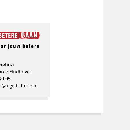
oor jouw betere
melina
Force Eindhoven
40 05
@logisticforce.nl