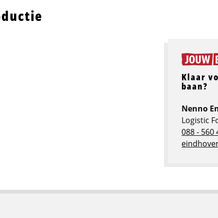
oductie
Klaar v
baan?
Nenno E
Logistic 
088 - 560 
eindhoven