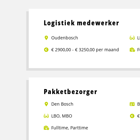
Logistiek medewerker
Oudenbosch
L
€ 2900,00 - € 3250,00 per maand
F
Lees
meer
over
Logistiek
Pakketbezorger
medewerker
Den Bosch
B
LBO
,
MBO
€
Fulltime
,
Parttime
Lees