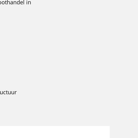
oothandel in
ructuur