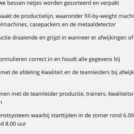
we bessen netjes worden gesorteerd en verpakt
waakt de productielijn, waaronder fill-by-weight mach
elmachines, casepackers en de metaaldetector
uctie draaiende en grijpt in wanneer er afwijkingen of
formulieren correct in en houdt alle gegevens bij
t met de afdeling Kwaliteit en de teamleiders bij afwij
men met de teamleider productie, trainers, kwalitei
n
ienstsysteem waarbij starttijden in de zomer rond 6.00
nd 8.00 uur