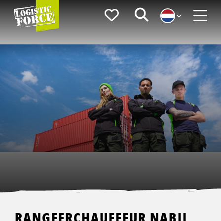
Logistic
Favorieten
Zoeken
Force
Menu
RANGEERCHAUFFEUR NABIJ