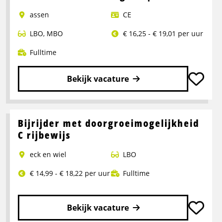
assen
CE
LBO
,
MBO
€ 16,25 - € 19,01 per uur
Fulltime
Bekijk vacature
Lees
meer
over
Bijrijder met doorgroeimogelijkheid
Chauffeur
C rijbewijs
C/CE
eck en wiel
LBO
Stukgoed
|
€ 14,99 - € 18,22 per uur
Fulltime
Assen
Bekijk vacature