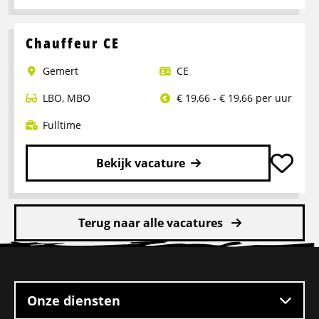
Lees
meer
over
Chauffeur CE
Bijrijder
Gemert
CE
met
doorgroeimogelijkheid
LBO
,
MBO
€ 19,66 - € 19,66 per uur
C
rijbewijs
Fulltime
Bekijk vacature
Lees
meer
Terug naar alle vacatures
over
Chauffeur
Site
CE
footer
Onze diensten