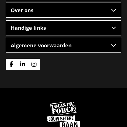
Over ons
Handige links
Algemene voorwaarden
Ga
Ga
Ga
naar
naar
naar
Facebook
Linkedin
Instagram
Ga
naar
de
homepage