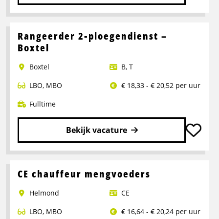
Lees
meer
over
Rangeerder 2-ploegendienst –
Portaalwagen
Boxtel
Chauffeur
Boxtel
B
,
T
LBO
,
MBO
€ 18,33 - € 20,52 per uur
Fulltime
Bekijk vacature
Lees
meer
over
CE chauffeur mengvoeders
Rangeerder
Helmond
CE
2-
ploegendienst
LBO
,
MBO
€ 16,64 - € 20,24 per uur
–