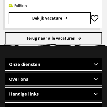
Boxtel
Fulltime
Bekijk vacature
Lees
meer
Terug naar alle vacatures
over
CE
Site
chauffeur
footer
mengvoeders
Onze diensten
Over ons
Handige links