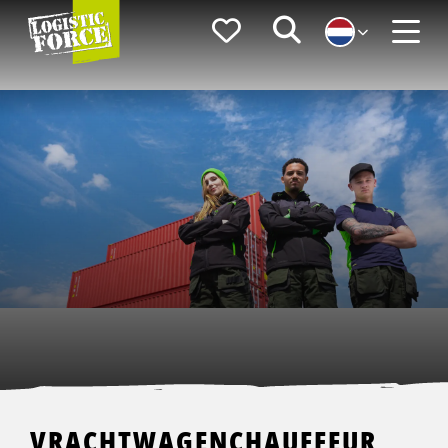
Logistic
Favorieten
Zoeken
Force
Menu
VRACHTWAGENCHAUFFEUR