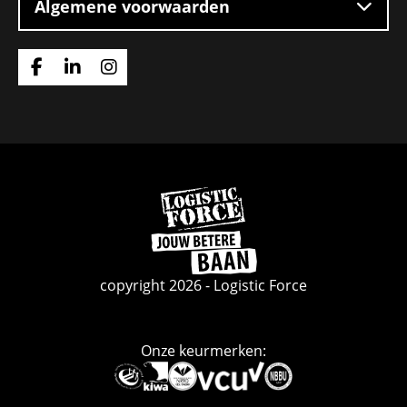
Algemene voorwaarden
Ga
Ga
Ga
naar
naar
naar
Facebook
Linkedin
Instagram
Ga
naar
de
homepage
copyright 2026 - Logistic Force
Onze keurmerken:
Deze
link