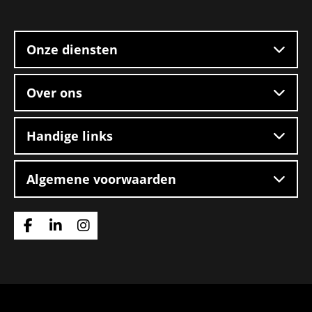
Site
2-
footer
ploegendienst
–
Onze diensten
Boxtel
Over ons
Handige links
Algemene voorwaarden
Ga
Ga
Ga
naar
naar
naar
Facebook
Linkedin
Instagram