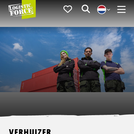
Logistic
Favorieten
Zoeken
Force
Menu
VERHUIZER