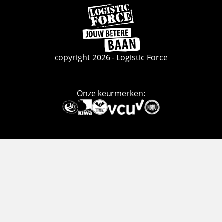
Ga
naar
de
homepage
copyright 2026 - Logistic Force
Onze keurmerken:
Deze
link
gaat
naar