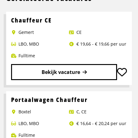
Chauffeur CE
Gemert
CE
LBO
,
MBO
€ 19,66 - € 19,66 per uur
Fulltime
Bekijk vacature
Lees
meer
over
Portaalwagen Chauffeur
Chauffeur
Boxtel
C
,
CE
CE
LBO
,
MBO
€ 16,64 - € 20,24 per uur
Fulltime