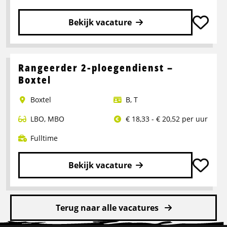
Bekijk vacature
Lees
meer
over
Rangeerder 2-ploegendienst –
Portaalwagen
Boxtel
Chauffeur
Boxtel
B
,
T
LBO
,
MBO
€ 18,33 - € 20,52 per uur
Fulltime
Bekijk vacature
Lees
meer
Terug naar alle vacatures
over
Rangeerder