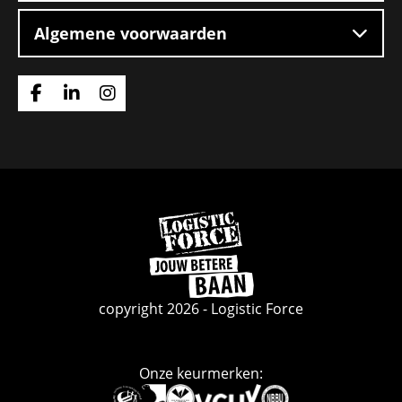
Algemene voorwaarden
Ga
Ga
Ga
naar
naar
naar
Facebook
Linkedin
Instagram
Ga
naar
de
homepage
copyright 2026 - Logistic Force
Onze keurmerken:
Deze