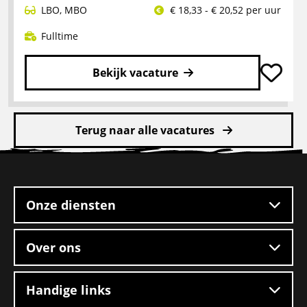
LBO
,
MBO
€ 18,33 - € 20,52 per uur
Fulltime
Bekijk vacature
Lees
meer
Terug naar alle vacatures
over
Rangeerder
Site
2-
footer
ploegendienst
–
Onze diensten
Boxtel
Over ons
Handige links