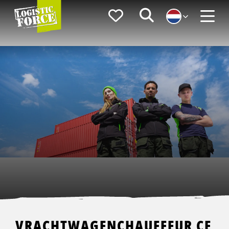
Logistic
Favorieten
Zoeken
Force
Menu
VRACHTWAGENCHAUFFEUR CE