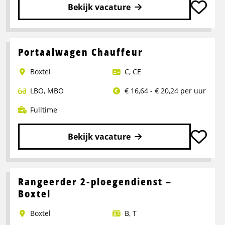
Bekijk vacature
Lees
meer
over
Portaalwagen Chauffeur
Chauffeur
Boxtel
C
,
CE
CE
LBO
,
MBO
€ 16,64 - € 20,24 per uur
Fulltime
Bekijk vacature
Lees
meer
over
Rangeerder 2-ploegendienst –
Portaalwagen
Boxtel
Chauffeur
Boxtel
B
,
T