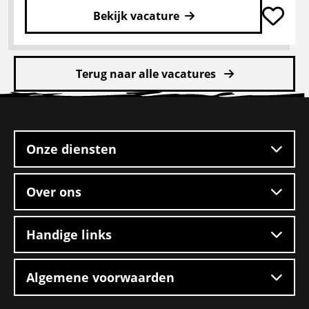
Bekijk vacature
Lees
meer
Terug naar alle vacatures
over
Pakketbezorger
Site
footer
Onze diensten
Over ons
Handige links
Algemene voorwaarden