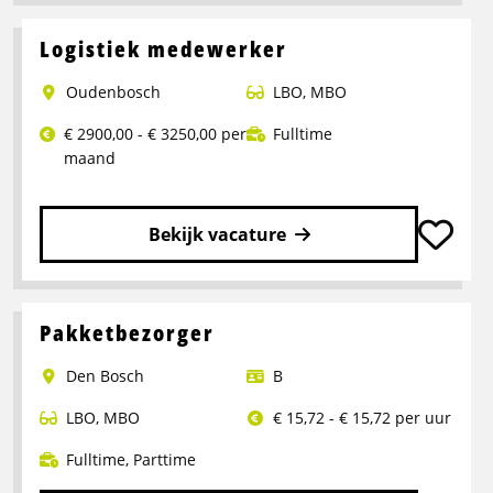
meer
over
Logistiek medewerker
Operator
Oudenbosch
LBO
,
MBO
Productie
€ 2900,00 - € 3250,00 per
Fulltime
maand
Bekijk vacature
Lees
meer
over
Pakketbezorger
Logistiek
Den Bosch
B
medewerker
LBO
,
MBO
€ 15,72 - € 15,72 per uur
Fulltime
,
Parttime