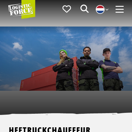
Logistic
Favorieten
Zoeken
Force
Menu
HEFTRUCKCHAUFFEUR