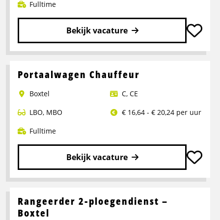
Fulltime
Bekijk vacature
Lees
meer
over
Portaalwagen Chauffeur
Chauffeur
Boxtel
C
,
CE
CE
LBO
,
MBO
€ 16,64 - € 20,24 per uur
Fulltime
Bekijk vacature
Lees
meer
over
Rangeerder 2-ploegendienst –
Portaalwagen
Boxtel