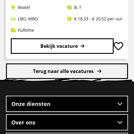
Chauffeur
Boxtel
B
,
T
LBO
,
MBO
€ 18,33 - € 20,52 per uur
Fulltime
Bekijk vacature
Lees
meer
Terug naar alle vacatures
over
Rangeerder
Site
2-
footer
ploegendienst
–
Onze diensten
Boxtel
Over ons