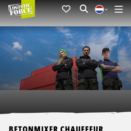
Logistic
Favorieten
Zoeken
Force
Menu
BETONMIXER CHAUFFEUR