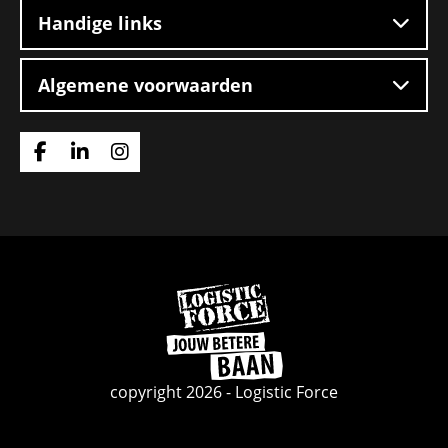
Handige links
Algemene voorwaarden
Ga
Ga
Ga
naar
naar
naar
Facebook
Linkedin
Instagram
Ga
naar
de
homepage
copyright 2026 - Logistic Force