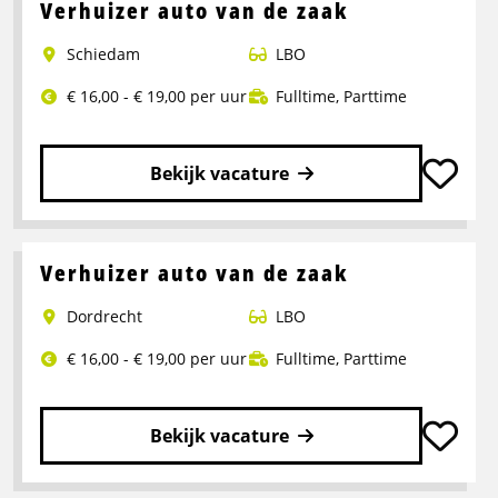
over
Verhuizer auto van de zaak
Verhuizer
Schiedam
LBO
auto
van
€ 16,00 - € 19,00 per uur
Fulltime
,
Parttime
de
zaak
Bekijk vacature
Lees
meer
over
Verhuizer auto van de zaak
Verhuizer
Dordrecht
LBO
auto
van
€ 16,00 - € 19,00 per uur
Fulltime
,
Parttime
de
zaak
Bekijk vacature
Lees