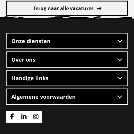
meer
Terug naar alle vacatures
over
Verhuizer
Site
auto
footer
van
de
Onze diensten
zaak
Over ons
Handige links
Algemene voorwaarden
Ga
Ga
Ga
naar
naar
naar