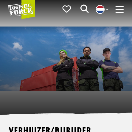
Logistic
Favorieten
Zoeken
Force
Menu
VERHUIZER/BIJRIJDER