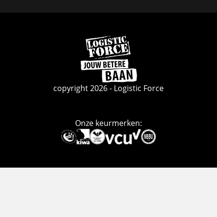
Facebook
Linkedin
Instagram
Ga
naar
de
homepage
copyright 2026 - Logistic Force
Onze keurmerken:
Deze
link
gaat
naar