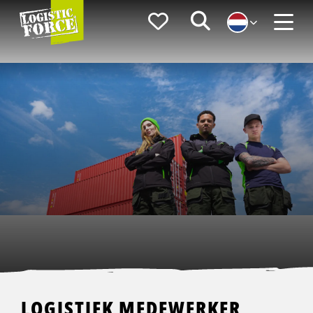
Logistic
Favorieten
Zoeken
Force
Menu
LOGISTIEK MEDEWERKER