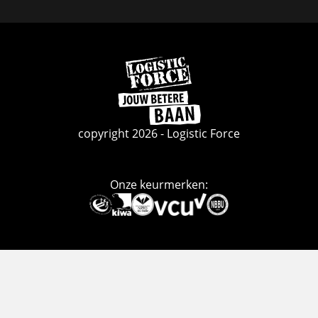
Facebook
Linkedin
Instagram
Ga
naar
de
homepage
copyright 2026 - Logistic Force
Onze keurmerken:
Deze
link
gaat
naar