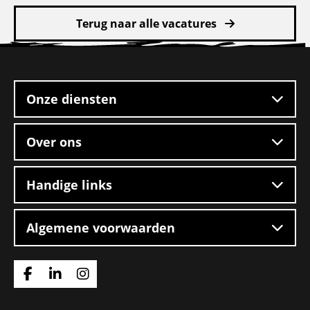
meer
Terug naar alle vacatures
over
Pakketbezorger
Site
footer
Onze diensten
Over ons
Handige links
Algemene voorwaarden
Ga
Ga
Ga
naar
naar
naar