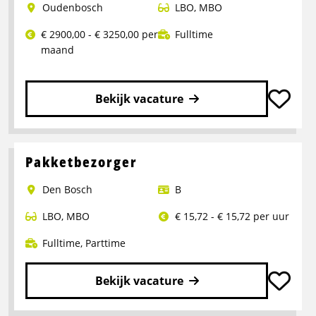
Oudenbosch
LBO
,
MBO
Productie
€ 2900,00 - € 3250,00 per
Fulltime
maand
Bekijk vacature
Lees
meer
over
Pakketbezorger
Logistiek
Den Bosch
B
medewerker
LBO
,
MBO
€ 15,72 - € 15,72 per uur
Fulltime
,
Parttime
Bekijk vacature
Lees