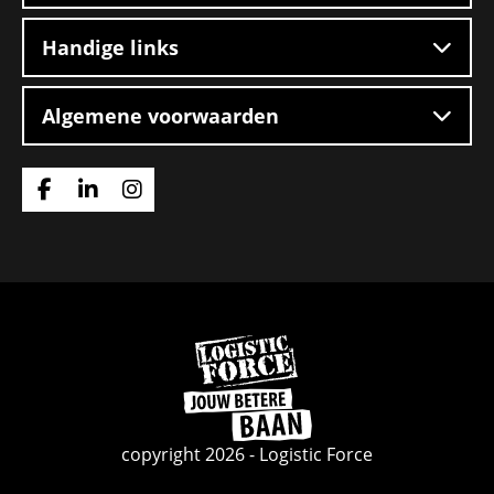
Handige links
Algemene voorwaarden
Ga
Ga
Ga
naar
naar
naar
Facebook
Linkedin
Instagram
Ga
naar
de
homepage
copyright 2026 - Logistic Force