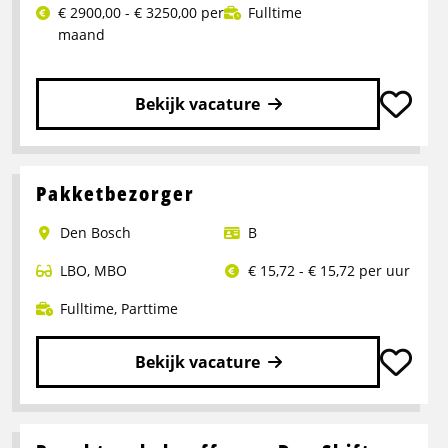
€ 2900,00 - € 3250,00 per
Fulltime
maand
Bekijk vacature
Lees
meer
over
Pakketbezorger
Logistiek
Den Bosch
B
medewerker
LBO
,
MBO
€ 15,72 - € 15,72 per uur
Fulltime
,
Parttime
Bekijk vacature
Lees
meer
over