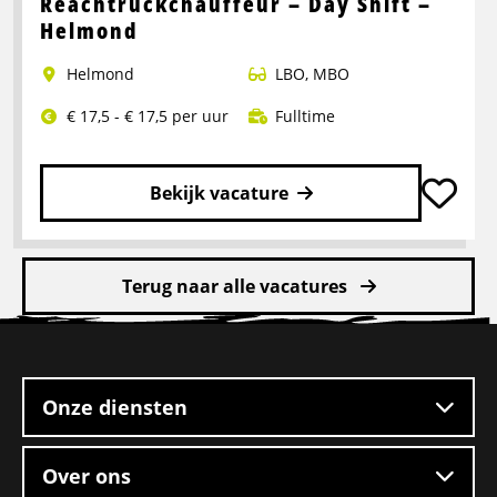
Reachtruckchauffeur – Day Shift –
Pakketbezorger
Helmond
Helmond
LBO
,
MBO
€ 17,5 - € 17,5 per uur
Fulltime
Bekijk vacature
Lees
meer
Terug naar alle vacatures
over
Reachtruckchauffeur
Site
–
footer
Day
Shift
Onze diensten
–
Helmond
Over ons