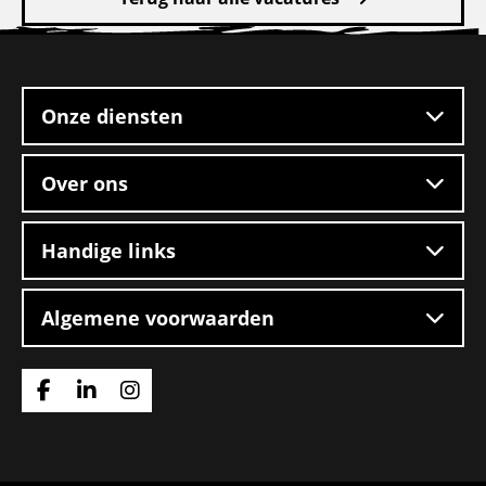
Rangeerder
Site
2-
footer
ploegendienst
–
Onze diensten
Boxtel
Over ons
Handige links
Algemene voorwaarden
Ga
Ga
Ga
naar
naar
naar
Facebook
Linkedin
Instagram