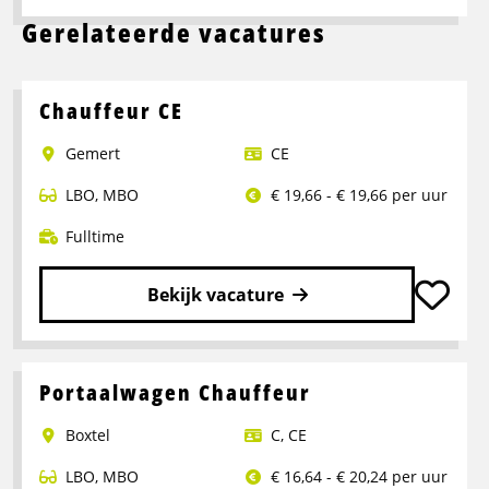
Gerelateerde vacatures
Chauffeur CE
Gemert
CE
LBO
,
MBO
€ 19,66 - € 19,66 per uur
Fulltime
Bekijk vacature
Lees
meer
over
Portaalwagen Chauffeur
Chauffeur
Boxtel
C
,
CE
CE
LBO
,
MBO
€ 16,64 - € 20,24 per uur