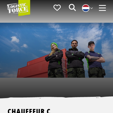
Logistic
Favorieten
Zoeken
Force
Menu
CHAUFFEUR C