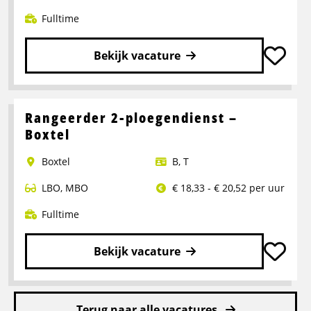
Fulltime
Bekijk vacature
Lees
meer
over
Rangeerder 2-ploegendienst –
Portaalwagen
Boxtel
Chauffeur
Boxtel
B
,
T
LBO
,
MBO
€ 18,33 - € 20,52 per uur
Fulltime
Bekijk vacature
Lees
meer
Terug naar alle vacatures
over