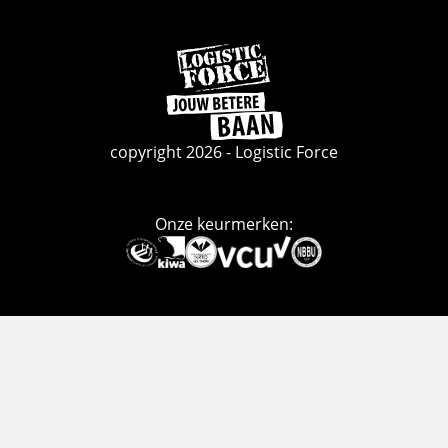
Ga
naar
de
homepage
copyright 2026 - Logistic Force
Onze keurmerken:
Deze
link
gaat
naar