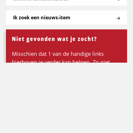
Ik zoek een nieuws-item
Niet gevonden wat je zocht?
Misschien dat 1 van de handige links
hierboven je verder kan helpen. Zo niet,
keer dan terug naar de homepagina om de
zoektocht opnieuw te beginnen.
Ga terug naar de homepagina