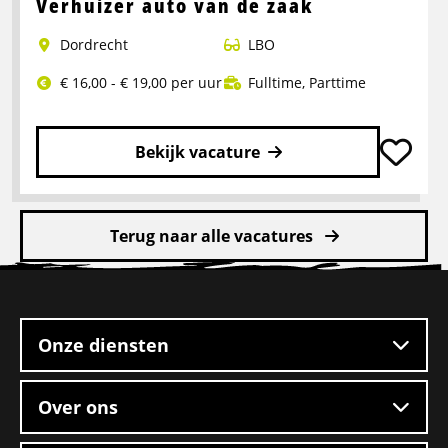
over
Verhuizer auto van de zaak
Verhuizer
Dordrecht
LBO
auto
van
€ 16,00 - € 19,00 per uur
Fulltime
,
Parttime
de
zaak
Bekijk vacature
Lees
meer
Terug naar alle vacatures
over
Verhuizer
Site
auto
footer
van
de
Onze diensten
zaak
Over ons