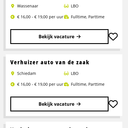
Wassenaar
LBO
€ 16,00 - € 19,00 per uur
Fulltime
,
Parttime
Bekijk vacature
Lees
meer
over
Verhuizer auto van de zaak
Verhuizer
Schiedam
LBO
auto
van
€ 16,00 - € 19,00 per uur
Fulltime
,
Parttime
de
zaak
Bekijk vacature
Lees
meer