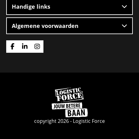
Handige links
Algemene voorwaarden
Ga
Ga
Ga
naar
naar
naar
Facebook
Linkedin
Instagram
Ga
naar
de
homepage
copyright 2026 - Logistic Force