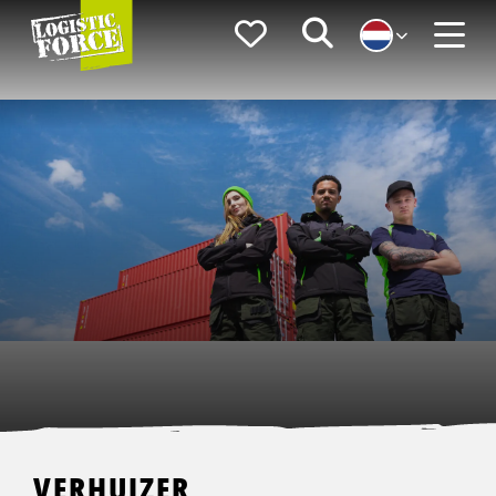
Logistic
Favorieten
Zoeken
Force
Menu
VERHUIZER