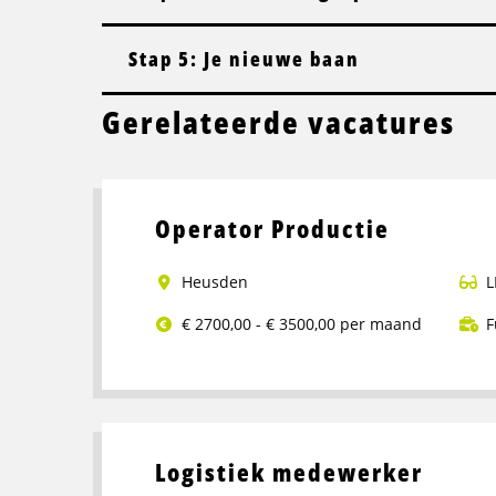
Stap 5: Je nieuwe baan
Gerelateerde vacatures
Operator Productie
Heusden
L
€ 2700,00 - € 3500,00 per maand
F
Lees
meer
over
Operator
Logistiek medewerker
Productie