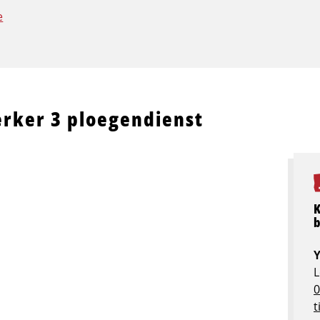
e
rker 3 ploegendienst
Y
L
0
t