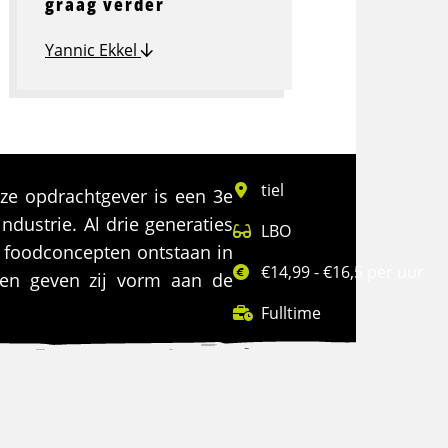
graag verder
Yannic Ekkel
tiel
ze opdrachtgever is een 3e
ndustrie. Al drie generaties
LBO
 foodconcepten ontstaan in
€14,99 - €16,5 per uur
men geven zij vorm aan de
Fulltime