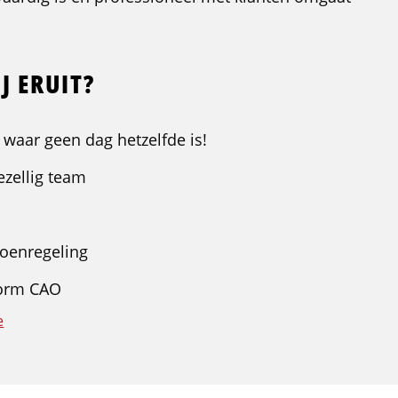
J ERUIT?
b waar geen dag hetzelfde is!
ezellig team
oenregeling
form CAO
e