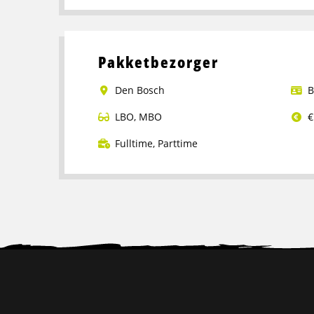
meer
over
Logistiek
Pakketbezorger
medewerker
Den Bosch
B
LBO
,
MBO
€
Fulltime
,
Parttime
Lees
meer
over
Pakketbezorger
Site
footer