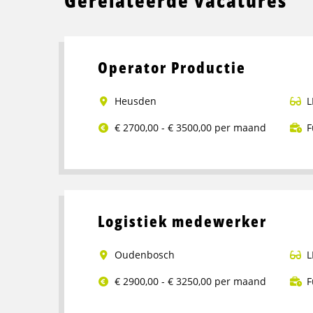
Operator Productie
Heusden
L
€ 2700,00 - € 3500,00 per maand
F
Lees
meer
over
Operator
Logistiek medewerker
Productie
Oudenbosch
L
€ 2900,00 - € 3250,00 per maand
F
Lees