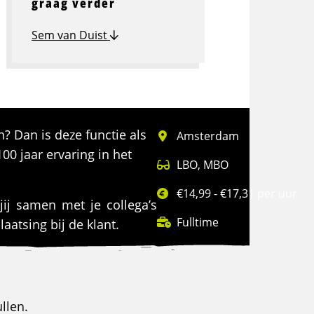
graag verder
Sem van Duist
? Dan is deze functie als
Amsterdam
00 jaar ervaring in het
LBO
,
MBO
€14,99 - €17,31 per uur
jij samen met je collega’s
Fulltime
aatsing bij de klant.
llen.