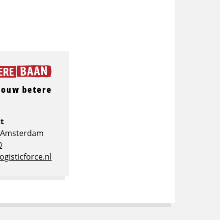
jouw betere
t
e Amsterdam
0
isticforce.nl