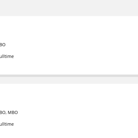
BO
ulltime
BO
,
MBO
ulltime