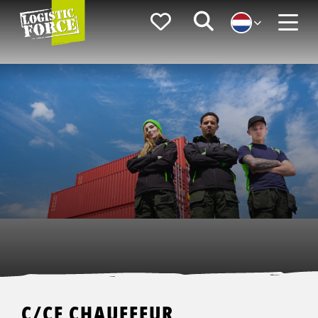
Logistic
Favorieten
Zoeken
Force
Menu
C/CE CHAUFFEUR