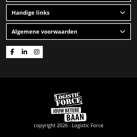
Handige links
Algemene voorwaarden
Ga
Ga
Ga
naar
naar
naar
Facebook
Linkedin
Instagram
Ga
naar
de
homepage
copyright 2026 - Logistic Force