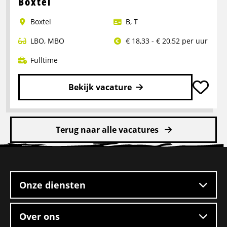
Boxtel
Chauffeur
Boxtel
B
,
T
LBO
,
MBO
€ 18,33 - € 20,52 per uur
Fulltime
Bekijk vacature
Lees
meer
Terug naar alle vacatures
over
Rangeerder
Site
2-
footer
ploegendienst
–
Onze diensten
Boxtel
Over ons