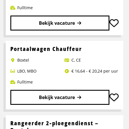
Fulltime
Bekijk vacature
Lees
meer
over
Portaalwagen Chauffeur
Chauffeur
Boxtel
C
,
CE
CE
LBO
,
MBO
€ 16,64 - € 20,24 per uur
Fulltime
Bekijk vacature
Lees
meer
over
Rangeerder 2-ploegendienst –
Portaalwagen