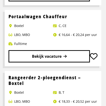
Lees
meer
over
Portaalwagen Chauffeur
Chauffeur
Boxtel
C
,
CE
CE
LBO
,
MBO
€ 16,64 - € 20,24 per uur
Fulltime
Bekijk vacature
Lees
meer
over
Rangeerder 2-ploegendienst –
Portaalwagen
Boxtel
Chauffeur
Boxtel
B
,
T
LBO
,
MBO
€ 18,33 - € 20,52 per uur