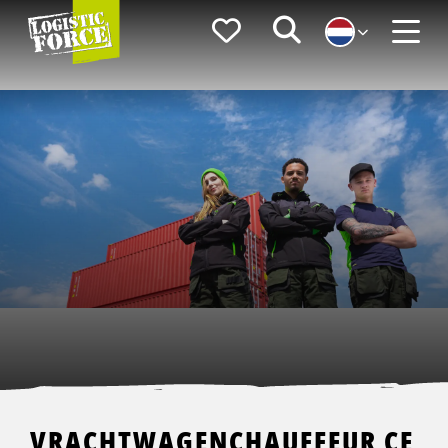
Logistic
Favorieten
Zoeken
Force
Menu
VRACHTWAGENCHAUFFEUR CE