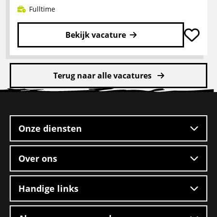
Fulltime
Bekijk vacature
Lees
meer
Terug naar alle vacatures
over
Rangeerder
Site
2-
footer
ploegendienst
–
Onze diensten
Boxtel
Over ons
Handige links