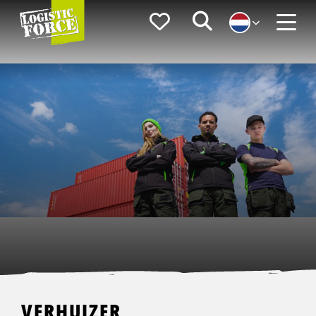
Logistic
Favorieten
Zoeken
Force
Menu
VERHUIZER