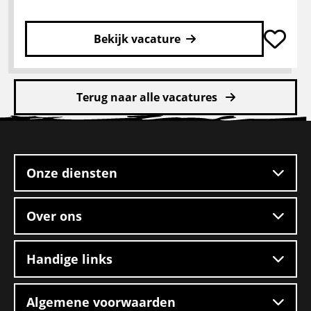
de
zaak
Bekijk vacature
Lees
meer
Terug naar alle vacatures
over
Verhuizer
Site
auto
footer
van
de
Onze diensten
zaak
Over ons
Handige links
Algemene voorwaarden