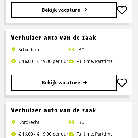
Bekijk vacature
Lees
meer
over
Verhuizer auto van de zaak
Verhuizer
Schiedam
LBO
auto
van
€ 16,00 - € 19,00 per uur
Fulltime
,
Parttime
de
zaak
Bekijk vacature
Lees
meer
over
Verhuizer auto van de zaak
Verhuizer
Dordrecht
LBO
auto
van
€ 16,00 - € 19,00 per uur
Fulltime
,
Parttime