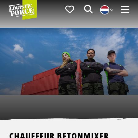
Logistic
Favorieten
Zoeken
Force
Menu
CHAUFFEUR BETONMIXER