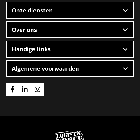
footer
–
Onze diensten
Boxtel
Over ons
Handige links
Algemene voorwaarden
Ga
Ga
Ga
naar
naar
naar
Facebook
Linkedin
Instagram
Ga