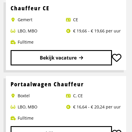
Chauffeur CE
Gemert
CE
LBO
,
MBO
€ 19,66 - € 19,66 per uur
Fulltime
Bekijk vacature
Lees
meer
over
Portaalwagen Chauffeur
Chauffeur
Boxtel
C
,
CE
CE
LBO
,
MBO
€ 16,64 - € 20,24 per uur
Fulltime