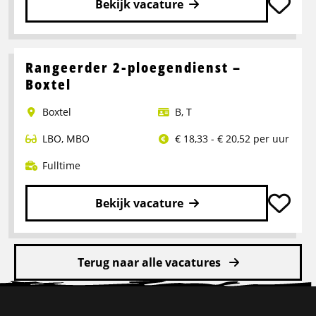
Bekijk vacature
Lees
meer
over
Rangeerder 2-ploegendienst –
Portaalwagen
Boxtel
Chauffeur
Boxtel
B
,
T
LBO
,
MBO
€ 18,33 - € 20,52 per uur
Fulltime
Bekijk vacature
Lees
meer
Terug naar alle vacatures
over
Rangeerder
Site
2-
ploegendienst