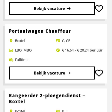
Bekijk vacature
Lees
meer
over
Portaalwagen Chauffeur
Chauffeur
Boxtel
C
,
CE
CE
LBO
,
MBO
€ 16,64 - € 20,24 per uur
Fulltime
Bekijk vacature
Lees
meer
over
Rangeerder 2-ploegendienst –
Portaalwagen
Boxtel
Chauffeur
Boxtel
B
,
T