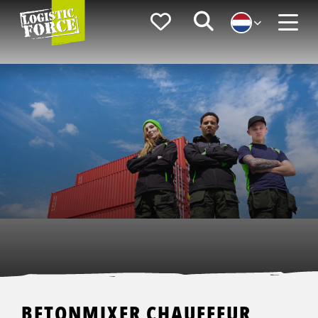
Logistic
Favorieten
Zoeken
Force
Menu
BETONMIXER CHAUFFEUR