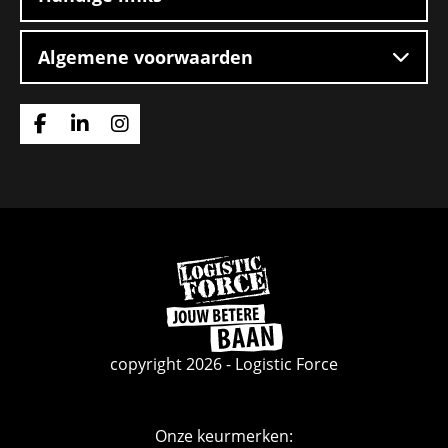
Algemene voorwaarden
Ga
Ga
Ga
naar
naar
naar
Facebook
Linkedin
Instagram
Ga
naar
de
homepage
copyright 2026 - Logistic Force
Onze keurmerken: