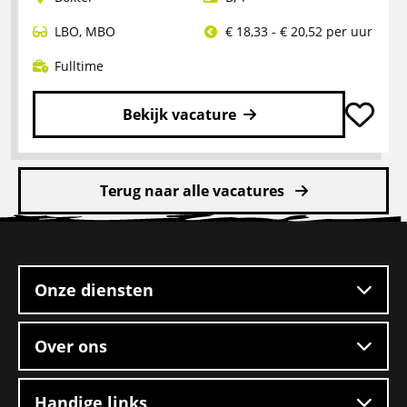
LBO
,
MBO
€ 18,33 - € 20,52 per uur
Fulltime
Bekijk vacature
Lees
meer
Terug naar alle vacatures
over
Rangeerder
Site
2-
footer
ploegendienst
–
Onze diensten
Boxtel
Over ons
Handige links