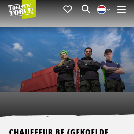
Logistic
Favorieten
Zoeken
Force
Menu
CHAUFFEUR BE (GEKOELDE