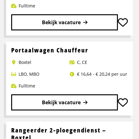
Fulltime
Bekijk vacature
Lees
meer
over
Portaalwagen Chauffeur
Chauffeur
Boxtel
C
,
CE
CE
LBO
,
MBO
€ 16,64 - € 20,24 per uur
Fulltime
Bekijk vacature
Lees
meer
over
Rangeerder 2-ploegendienst –
Portaalwagen
Boxtel