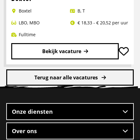
Chauffeur
Boxtel
B
,
T
LBO
,
MBO
€ 18,33 - € 20,52 per uur
Fulltime
Bekijk vacature
Lees
meer
Terug naar alle vacatures
over
Rangeerder
Site
2-
footer
ploegendienst
–
Onze diensten
Boxtel
Over ons