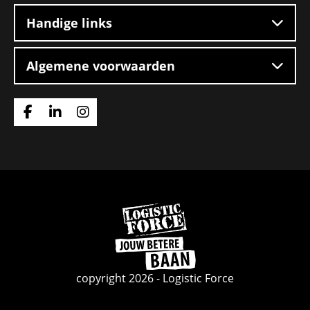
Handige links
Algemene voorwaarden
Ga
Ga
Ga
naar
naar
naar
Facebook
Linkedin
Instagram
Ga
naar
de
homepage
copyright 2026 - Logistic Force