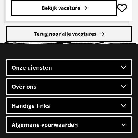
Bekijk vacature
Lees
meer
Terug naar alle vacatures
over
CE
Site
chauffeur
footer
mengvoeders
Onze diensten
Over ons
Handige links
Algemene voorwaarden