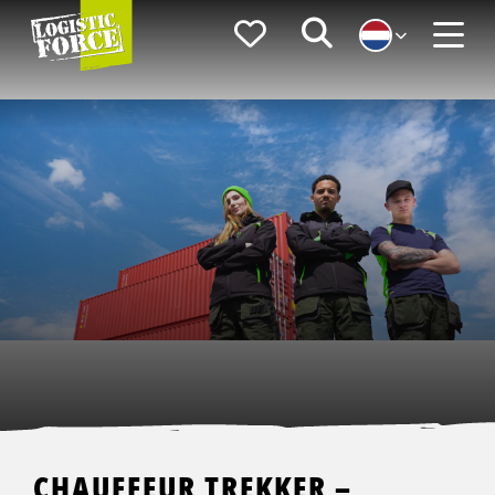
Logistic
Favorieten
Zoeken
Force
Menu
CHAUFFEUR TREKKER –