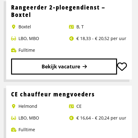
over
Rangeerder 2-ploegendienst –
Portaalwagen
Boxtel
Chauffeur
Boxtel
B
,
T
LBO
,
MBO
€ 18,33 - € 20,52 per uur
Fulltime
Bekijk vacature
Lees
meer
over
CE chauffeur mengvoeders
Rangeerder
Helmond
CE
2-
ploegendienst
LBO
,
MBO
€ 16,64 - € 20,24 per uur
–
Boxtel
Fulltime