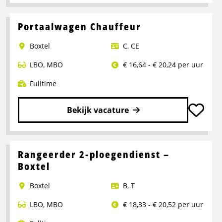
Lees
meer
over
Portaalwagen Chauffeur
Chauffeur
Boxtel
C
,
CE
CE
LBO
,
MBO
€ 16,64 - € 20,24 per uur
Fulltime
Bekijk vacature
Lees
meer
over
Rangeerder 2-ploegendienst –
Portaalwagen
Boxtel
Chauffeur
Boxtel
B
,
T
LBO
,
MBO
€ 18,33 - € 20,52 per uur