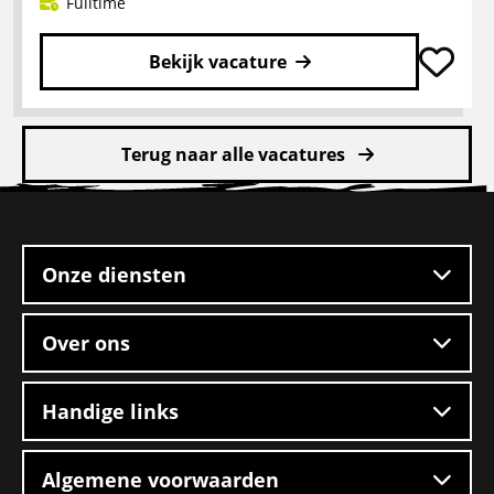
Fulltime
Bekijk vacature
Lees
meer
Terug naar alle vacatures
over
Rangeerder
Site
2-
footer
ploegendienst
–
Onze diensten
Boxtel
Over ons
Handige links
Algemene voorwaarden