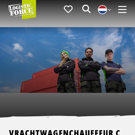
Logistic
Favorieten
Zoeken
Force
Menu
VRACHTWAGENCHAUFFEUR C