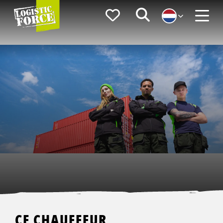
Logistic
Favorieten
Zoeken
Force
Menu
CE CHAUFFEUR