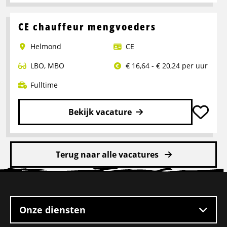
Lees
meer
over
CE chauffeur mengvoeders
Rangeerder
Helmond
CE
2-
ploegendienst
LBO
,
MBO
€ 16,64 - € 20,24 per uur
–
Boxtel
Fulltime
Bekijk vacature
Lees
meer
Terug naar alle vacatures
over
CE
Site
chauffeur
footer
mengvoeders
Onze diensten