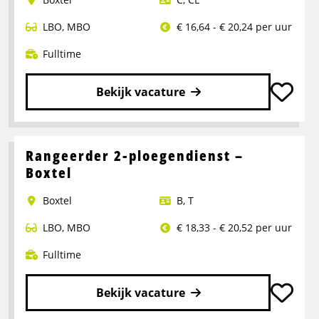
LBO
,
MBO
€ 16,64 - € 20,24 per uur
Fulltime
Bekijk vacature
Lees
meer
over
Rangeerder 2-ploegendienst –
Portaalwagen
Boxtel
Chauffeur
Boxtel
B
,
T
LBO
,
MBO
€ 18,33 - € 20,52 per uur
Fulltime
Bekijk vacature