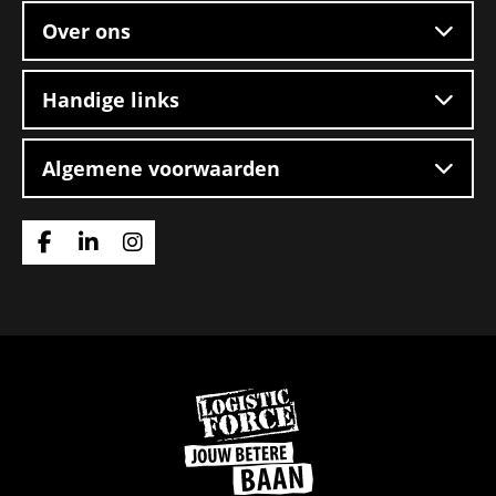
Over ons
Handige links
Algemene voorwaarden
Ga
Ga
Ga
naar
naar
naar
Facebook
Linkedin
Instagram
Ga
naar
de
homepage