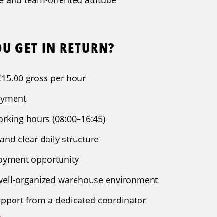
te and team-oriented attitude
U GET IN RETURN?
€15.00 gross per hour
ayment
rking hours (08:00–16:45)
and clear daily structure
oyment opportunity
 well-organized warehouse environment
pport from a dedicated coordinator