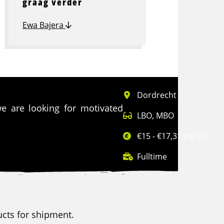
graag verder
Ewa Bajera
Dordrecht
 we are looking for motivated
LBO
,
MBO
€15 - €17,31 per uur
Fulltime
ucts for shipment.