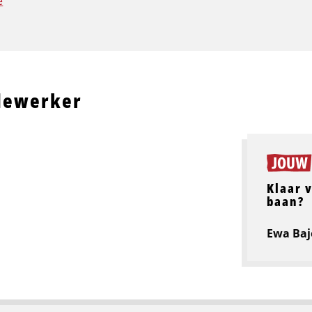
e
dewerker
Klaar 
baan?
Ewa Baj