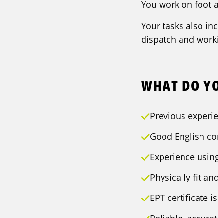
You work on foot 
Your tasks also in
dispatch and worki
WHAT DO Y
Previous experie
Good English co
Experience usin
Physically fit a
EPT certificate 