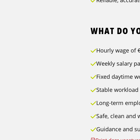
Reliable, accura
WHAT DO YO
Hourly wage of 
Weekly salary p
Fixed daytime wo
Stable workload 
Long-term empl
Safe, clean and
Guidance and su