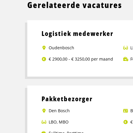
Gerelateerde vacatures
Logistiek medewerker
Oudenbosch
L
€ 2900,00 - € 3250,00 per maand
F
Lees
meer
over
Logistiek
Pakketbezorger
medewerker
Den Bosch
B
LBO
,
MBO
€