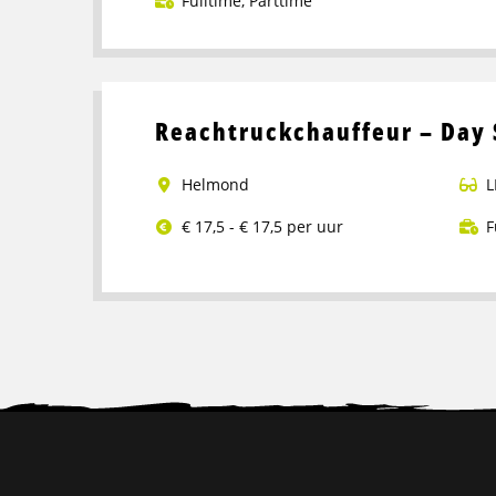
Fulltime
,
Parttime
Lees
meer
over
Pakketbezorger
Reachtruckchauffeur – Day 
Helmond
L
€ 17,5 - € 17,5 per uur
F
Lees
meer
over
Reachtruckchauffeur
–
Day
Site
Shift
–
footer
Helmond